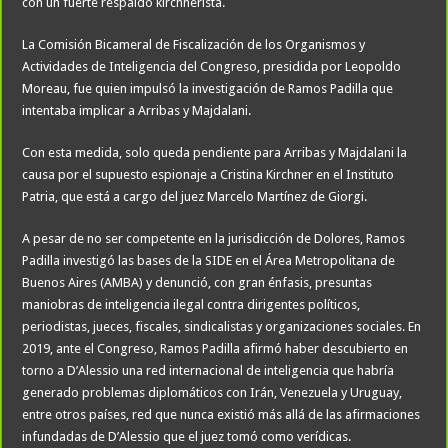
con un fuerte respaldo kirchnerista.
La Comisión Bicameral de Fiscalización de los Organismos y
Actividades de Inteligencia del Congreso, presidida por Leopoldo
Moreau, fue quien impulsó la investigación de Ramos Padilla que
intentaba implicar a Arribas y Majdalani.
Con esta medida, solo queda pendiente para Arribas y Majdalani la
causa por el supuesto espionaje a Cristina Kirchner en el Instituto
Patria, que está a cargo del juez Marcelo Martínez de Giorgi.
A pesar de no ser competente en la jurisdicción de Dolores, Ramos
Padilla investigó las bases de la SIDE en el Área Metropolitana de
Buenos Aires (AMBA) y denunció, con gran énfasis, presuntas
maniobras de inteligencia ilegal contra dirigentes políticos,
periodistas, jueces, fiscales, sindicalistas y organizaciones sociales. En
2019, ante el Congreso, Ramos Padilla afirmó haber descubierto en
torno a D’Alessio una red internacional de inteligencia que habría
generado problemas diplomáticos con Irán, Venezuela y Uruguay,
entre otros países, red que nunca existió más allá de las afirmaciones
infundadas de D’Alessio que el juez tomó como verídicas.