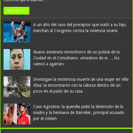
confirmó que el examen …
VER MAS...
A un año del caso del preceptor que mató a su hijo,
marchan al Congreso contra la violencia vicaria
Nuevo asesinato motochorro de un policía de la
Ciudad en el Conurbano: «Asesinos de m…, los
Lionel Messi va por otro título con Inter Miami: arranca la nueva
vamos a agarrar»
Leagues Cup con un formato inédito y más candidatos que nunca
Investigan la misteriosa muerte de una mujer en Villa
Elisa: la encontraron con la cabeza dentro de un
pozo en el patio de su casa
Caso Agostina: la querella pidió la detención de la
madre y la hermana de Barrelier, principal acusado
por el crimen