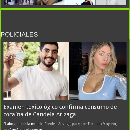
Todos contra Infantino: el presidente de la FIFA junta fuerzas en
POLICIALES
Marruecos, las sedes del Mundial 2026 reclaman y una cumbre
puede definir su futuro
Examen toxicológico confirma consumo de
El Atlético de Madrid le puso fecha al regreso de Julián Álvarez a los
cocaína de Candela Arizaga
entrenamientos: cómo sigue la novela del mercado de pases europeo
El abogado de la modelo Candela Arizaga, pareja de Facundo Moyano,