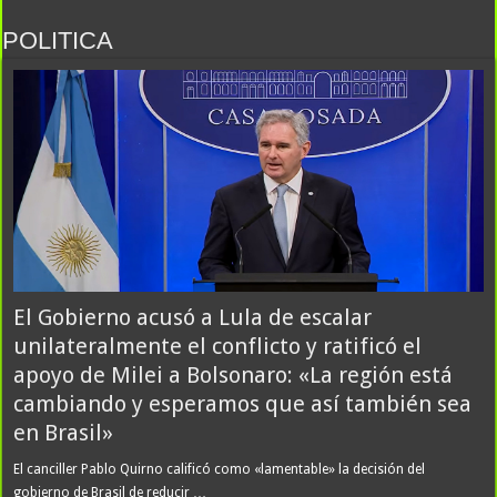
Revolución en Chile: Vozinha, el arquero sensación del Mundial 2026
con Cabo Verde, ya es jugador de Colo Colo
POLITICA
El Mundial también tuvo campeones en Instagram: Haaland y
El Gobierno acusó a Lula de escalar
Vozinha fueron los grandes ganadores y por qué Messi quedó sexto
unilateralmente el conflicto y ratificó el
apoyo de Milei a Bolsonaro: «La región está
cambiando y esperamos que así también sea
en Brasil»
El canciller Pablo Quirno calificó como «lamentable» la decisión del
gobierno de Brasil de reducir …