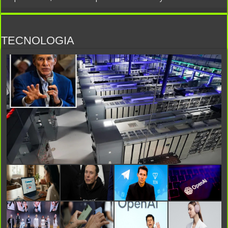
‘Sé una buena persona, sé amable con la gente siempre’; es el mejor
consejo que he recibido”
TECNOLOGIA
La noche de furia de Neymar: provocó al público rival tras la
clasificación del Santos, casi se agarra a piñas y el presidente rival lo
llamó «vagabundo»