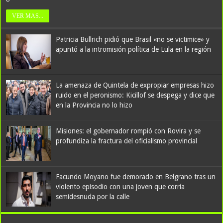
VER MAS...
Patricia Bullrich pidió que Brasil «no se victimice» y
Julián Alvarez ya se «entrena» bajo la disciplina de Atlético de Madrid
apuntó a la intromisión política de Lula en la región
pese a su deseo de irse a Barcelona
La amenaza de Quintela de expropiar empresas hizo
ruido en el peronismo: Kicillof se despega y dice que
en la Provincia no lo hizo
Misiones: el gobernador rompió con Rovira y se
profundiza la fractura del oficialismo provincial
Con apenas 16 años, la rusa Kristina Liutova hizo historia: ganó su
Facundo Moyano fue demorado en Belgrano tras un
primer torneo WTA en su debut y conquistó Memphis desde la qualy
violento episodio con una joven que corría
semidesnuda por la calle