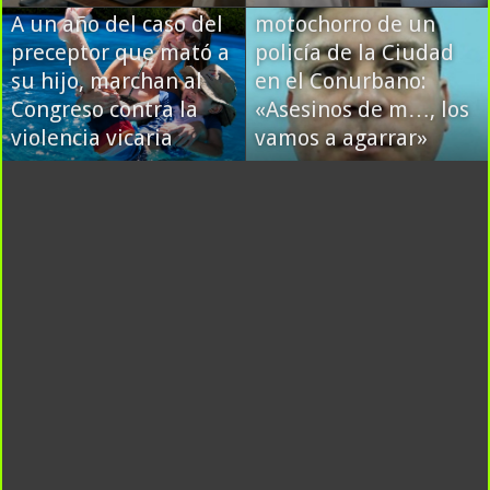
A un año del caso del
motochorro de un
preceptor que mató a
policía de la Ciudad
su hijo, marchan al
en el Conurbano:
Congreso contra la
«Asesinos de m…, los
violencia vicaria
vamos a agarrar»