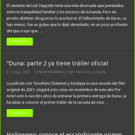
El cantante de Led Zeppelin tenía una vida disociada que pendulaba
entre la tranquilidad familiar y los excesos de la banda. Pero de
pronto distintas desgracias lo acecharon. El fallecimiento de Karac, su
hijo menor, fue un golpe que lo dejó devastado, en un pozo profundo
del que creyó que …
VER MAS...
“Duna: parte 2 ya tiene tráiler oficial
3 mayo, 2023
ENTRETENIMIENTO
,
ESPECTACULOS
,
LOCALES
La película con Timothée Chalamet y Zendaya es una secuela del film
original de 2021. Llegará a los cines en noviembre de este año Por
Ariel León A casi dos años de estrenar la primera entrega de Duna, se
ha dado a conocer el primer tráiler de la secuela de esta …
VER MAS...
Halloween: conoce el escalofriante origen