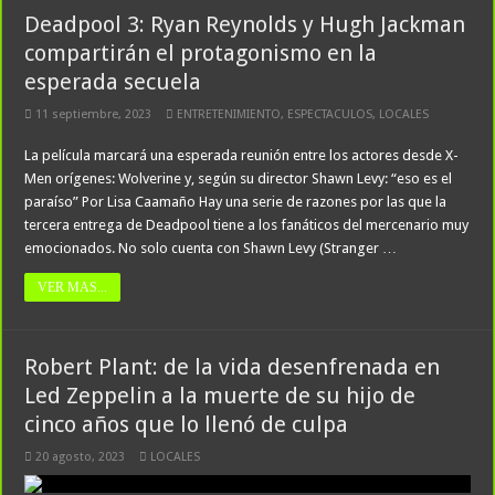
Deadpool 3: Ryan Reynolds y Hugh Jackman
compartirán el protagonismo en la
esperada secuela
11 septiembre, 2023
ENTRETENIMIENTO
,
ESPECTACULOS
,
LOCALES
La película marcará una esperada reunión entre los actores desde X-
Men orígenes: Wolverine y, según su director Shawn Levy: “eso es el
paraíso” Por Lisa Caamaño Hay una serie de razones por las que la
tercera entrega de Deadpool tiene a los fanáticos del mercenario muy
emocionados. No solo cuenta con Shawn Levy (Stranger …
VER MAS...
Robert Plant: de la vida desenfrenada en
Led Zeppelin a la muerte de su hijo de
cinco años que lo llenó de culpa
20 agosto, 2023
LOCALES