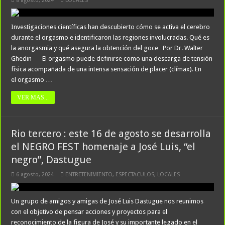
8 agosto, 2024
LOCALES
Investigaciones científicas han descubierto cómo se activa el cerebro
durante el orgasmo e identificaron las regiones involucradas. Qué es
la anorgasmia y qué asegura la obtención del goce Por Dr. Walter
Ghedin El orgasmo puede definirse como una descarga de tensión
física acompañada de una intensa sensación de placer (clímax). En
el orgasmo …
VER MAS...
Rio tercero : este 16 de agosto se desarrolla
el NEGRO FEST homenaje a José Luis, “el
negro”, Dastugue
6 agosto, 2024
ENTRETENIMIENTO
,
ESPECTACULOS
,
LOCALES
Un grupo de amigos y amigas de José Luis Dastugue nos reunimos
con el objetivo de pensar acciones y proyectos para el
reconocimiento de la figura de José y su importante legado en el