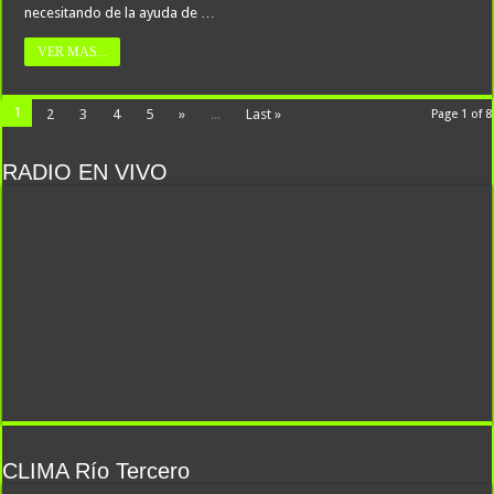
necesitando de la ayuda de …
VER MAS...
1
2
3
4
5
»
...
Last »
Page 1 of 8
RADIO EN VIVO
CLIMA Río Tercero