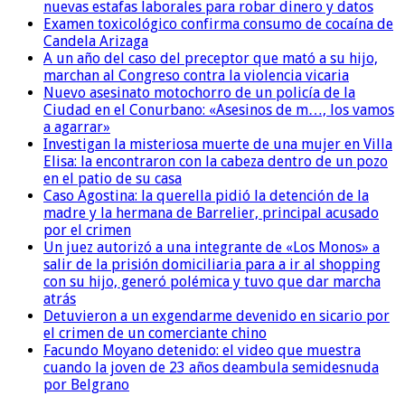
nuevas estafas laborales para robar dinero y datos
Examen toxicológico confirma consumo de cocaína de
Candela Arizaga
A un año del caso del preceptor que mató a su hijo,
marchan al Congreso contra la violencia vicaria
Nuevo asesinato motochorro de un policía de la
Ciudad en el Conurbano: «Asesinos de m…, los vamos
a agarrar»
Investigan la misteriosa muerte de una mujer en Villa
Elisa: la encontraron con la cabeza dentro de un pozo
en el patio de su casa
Caso Agostina: la querella pidió la detención de la
madre y la hermana de Barrelier, principal acusado
por el crimen
Un juez autorizó a una integrante de «Los Monos» a
salir de la prisión domiciliaria para a ir al shopping
con su hijo, generó polémica y tuvo que dar marcha
atrás
Detuvieron a un exgendarme devenido en sicario por
el crimen de un comerciante chino
Facundo Moyano detenido: el video que muestra
cuando la joven de 23 años deambula semidesnuda
por Belgrano