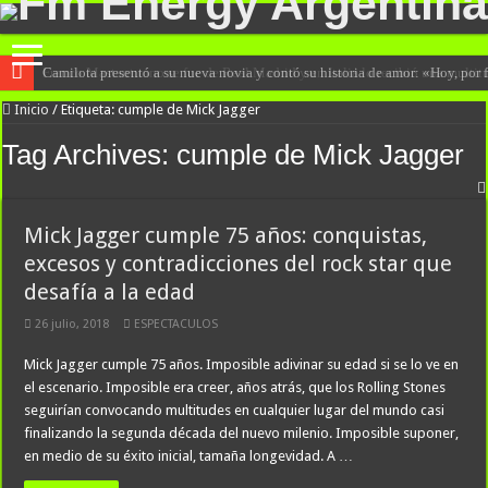
Camilota presentó a su nueva novia y contó su historia de amor: «Hoy, por
Franco Mastantuono se fue de Real Madrid y en Italia lo recibió una multitu
Inicio
/
Etiqueta:
cumple de Mick Jagger
Tag Archives:
cumple de Mick Jagger
Mick Jagger cumple 75 años: conquistas,
excesos y contradicciones del rock star que
desafía a la edad
26 julio, 2018
ESPECTACULOS
Mick Jagger cumple 75 años. Imposible adivinar su edad si se lo ve en
el escenario. Imposible era creer, años atrás, que los Rolling Stones
seguirían convocando multitudes en cualquier lugar del mundo casi
finalizando la segunda década del nuevo milenio. Imposible suponer,
en medio de su éxito inicial, tamaña longevidad. A …