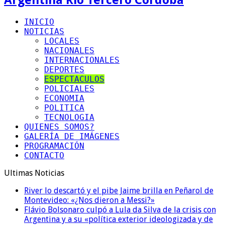
INICIO
NOTICIAS
LOCALES
NACIONALES
INTERNACIONALES
DEPORTES
ESPECTACULOS
POLICIALES
ECONOMIA
POLITICA
TECNOLOGIA
QUIENES SOMOS?
GALERÍA DE IMÁGENES
PROGRAMACIÓN
CONTACTO
Ultimas Noticias
River lo descartó y el pibe Jaime brilla en Peñarol de
Montevideo: «¿Nos dieron a Messi?»
Flávio Bolsonaro culpó a Lula da Silva de la crisis con
Argentina y a su «política exterior ideologizada y de