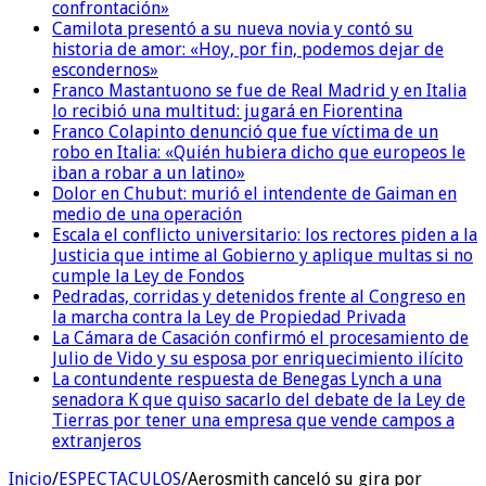
confrontación»
Camilota presentó a su nueva novia y contó su
historia de amor: «Hoy, por fin, podemos dejar de
escondernos»
Franco Mastantuono se fue de Real Madrid y en Italia
lo recibió una multitud: jugará en Fiorentina
Franco Colapinto denunció que fue víctima de un
robo en Italia: «Quién hubiera dicho que europeos le
iban a robar a un latino»
Dolor en Chubut: murió el intendente de Gaiman en
medio de una operación
Escala el conflicto universitario: los rectores piden a la
Justicia que intime al Gobierno y aplique multas si no
cumple la Ley de Fondos
Pedradas, corridas y detenidos frente al Congreso en
la marcha contra la Ley de Propiedad Privada
La Cámara de Casación confirmó el procesamiento de
Julio de Vido y su esposa por enriquecimiento ilícito
La contundente respuesta de Benegas Lynch a una
senadora K que quiso sacarlo del debate de la Ley de
Tierras por tener una empresa que vende campos a
extranjeros
Inicio
/
ESPECTACULOS
/
Aerosmith canceló su gira por