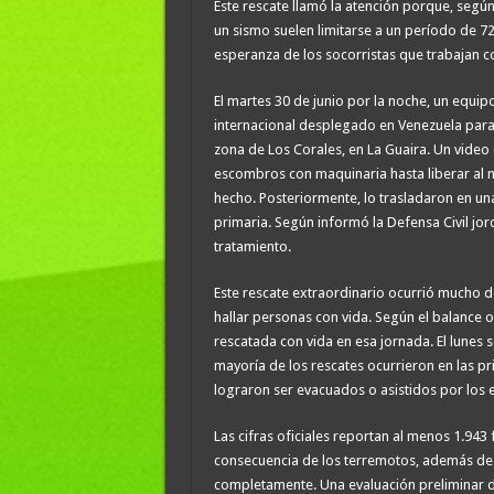
Este rescate llamó la atención porque, según
un sismo suelen limitarse a un período de 7
esperanza de los socorristas que trabajan co
El martes 30 de junio por la noche, un equipo
internacional desplegado en Venezuela para 
zona de Los Corales, en La Guaira. Un video 
escombros con maquinaria hasta liberar al n
hecho. Posteriormente, lo trasladaron en u
primaria. Según informó la Defensa Civil jor
tratamiento.
Este rescate extraordinario ocurrió mucho d
hallar personas con vida. Según el balance o
rescatada con vida en esa jornada. El lunes
mayoría de los rescates ocurrieron en las p
lograron ser evacuados o asistidos por los
Las cifras oficiales reportan al menos 1.943
consecuencia de los terremotos, además de 
completamente. Una evaluación preliminar d