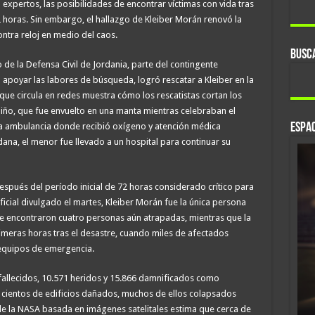
 expertos, las posibilidades de encontrar víctimas con vida tras
2 horas. Sin embargo, el hallazgo de Kleiber Morán renovó la
ntra reloj en medio del caos.
BUSC
 de la Defensa Civil de Jordania, parte del contingente
apoyar las labores de búsqueda, logró rescatar a Kleiber en la
que circula en redes muestra cómo los rescatistas cortan los
iño, que fue envuelto en una manta mientras celebraban el
na ambulancia donde recibió oxígeno y atención médica
ESPAC
dana, el menor fue llevado a un hospital para continuar su
espués del período inicial de 72 horas considerado crítico para
ficial divulgado el martes, Kleiber Morán fue la única persona
 se encontraron cuatro personas aún atrapadas, mientras que la
rimeras horas tras el desastre, cuando miles de afectados
 equipos de emergencia.
 fallecidos, 10.571 heridos y 15.866 damnificados como
cientos de edificios dañados, muchos de ellos colapsados
e la NASA basada en imágenes satelitales estima que cerca de