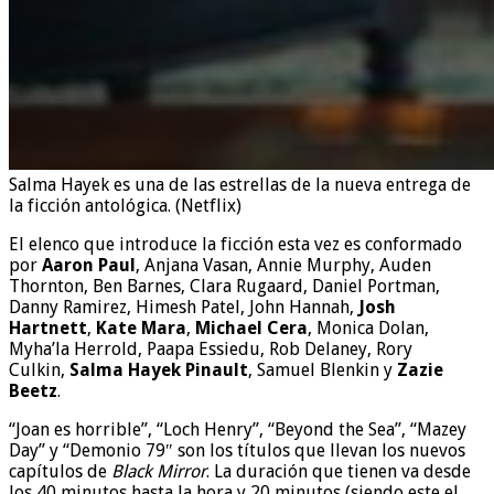
Salma Hayek es una de las estrellas de la nueva entrega de
la ficción antológica. (Netflix)
El elenco que introduce la ficción esta vez es conformado
por
Aaron Paul
, Anjana Vasan, Annie Murphy, Auden
Thornton, Ben Barnes, Clara Rugaard, Daniel Portman,
Danny Ramirez, Himesh Patel, John Hannah,
Josh
Hartnett
,
Kate Mara
,
Michael Cera
, Monica Dolan,
Myha’la Herrold, Paapa Essiedu, Rob Delaney, Rory
Culkin,
Salma Hayek Pinault
, Samuel Blenkin y
Zazie
Beetz
.
“Joan es horrible”, “Loch Henry”, “Beyond the Sea”, “Mazey
Day” y “Demonio 79″ son los títulos que llevan los nuevos
capítulos de
Black Mirror
. La duración que tienen va desde
los 40 minutos hasta la hora y 20 minutos (siendo este el