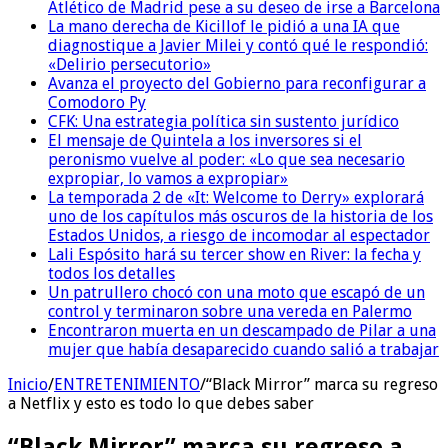
Atlético de Madrid pese a su deseo de irse a Barcelona
La mano derecha de Kicillof le pidió a una IA que
diagnostique a Javier Milei y contó qué le respondió:
«Delirio persecutorio»
Avanza el proyecto del Gobierno para reconfigurar a
Comodoro Py
CFK: Una estrategia política sin sustento jurídico
El mensaje de Quintela a los inversores si el
peronismo vuelve al poder: «Lo que sea necesario
expropiar, lo vamos a expropiar»
La temporada 2 de «It: Welcome to Derry» explorará
uno de los capítulos más oscuros de la historia de los
Estados Unidos, a riesgo de incomodar al espectador
Lali Espósito hará su tercer show en River: la fecha y
todos los detalles
Un patrullero chocó con una moto que escapó de un
control y terminaron sobre una vereda en Palermo
Encontraron muerta en un descampado de Pilar a una
mujer que había desaparecido cuando salió a trabajar
Inicio
/
ENTRETENIMIENTO
/
“Black Mirror” marca su regreso
a Netflix y esto es todo lo que debes saber
“Black Mirror” marca su regreso a