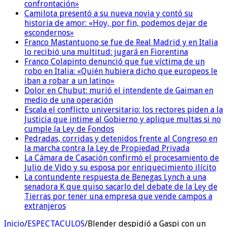
confrontación»
Camilota presentó a su nueva novia y contó su
historia de amor: «Hoy, por fin, podemos dejar de
escondernos»
Franco Mastantuono se fue de Real Madrid y en Italia
lo recibió una multitud: jugará en Fiorentina
Franco Colapinto denunció que fue víctima de un
robo en Italia: «Quién hubiera dicho que europeos le
iban a robar a un latino»
Dolor en Chubut: murió el intendente de Gaiman en
medio de una operación
Escala el conflicto universitario: los rectores piden a la
Justicia que intime al Gobierno y aplique multas si no
cumple la Ley de Fondos
Pedradas, corridas y detenidos frente al Congreso en
la marcha contra la Ley de Propiedad Privada
La Cámara de Casación confirmó el procesamiento de
Julio de Vido y su esposa por enriquecimiento ilícito
La contundente respuesta de Benegas Lynch a una
senadora K que quiso sacarlo del debate de la Ley de
Tierras por tener una empresa que vende campos a
extranjeros
Inicio
/
ESPECTACULOS
/
Blender despidió a Gaspi con un