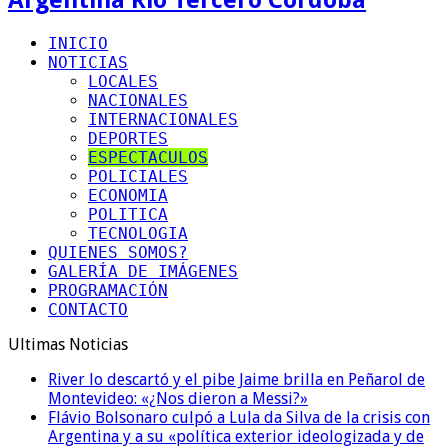
INICIO
NOTICIAS
LOCALES
NACIONALES
INTERNACIONALES
DEPORTES
ESPECTACULOS
POLICIALES
ECONOMIA
POLITICA
TECNOLOGIA
QUIENES SOMOS?
GALERÍA DE IMÁGENES
PROGRAMACIÓN
CONTACTO
Ultimas Noticias
River lo descartó y el pibe Jaime brilla en Peñarol de
Montevideo: «¿Nos dieron a Messi?»
Flávio Bolsonaro culpó a Lula da Silva de la crisis con
Argentina y a su «política exterior ideologizada y de