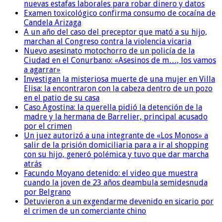
nuevas estafas laborales para robar dinero y datos
Examen toxicológico confirma consumo de cocaína de
Candela Arizaga
A un año del caso del preceptor que mató a su hijo,
marchan al Congreso contra la violencia vicaria
Nuevo asesinato motochorro de un policía de la
Ciudad en el Conurbano: «Asesinos de m…, los vamos
a agarrar»
Investigan la misteriosa muerte de una mujer en Villa
Elisa: la encontraron con la cabeza dentro de un pozo
en el patio de su casa
Caso Agostina: la querella pidió la detención de la
madre y la hermana de Barrelier, principal acusado
por el crimen
Un juez autorizó a una integrante de «Los Monos» a
salir de la prisión domiciliaria para a ir al shopping
con su hijo, generó polémica y tuvo que dar marcha
atrás
Facundo Moyano detenido: el video que muestra
cuando la joven de 23 años deambula semidesnuda
por Belgrano
Detuvieron a un exgendarme devenido en sicario por
el crimen de un comerciante chino