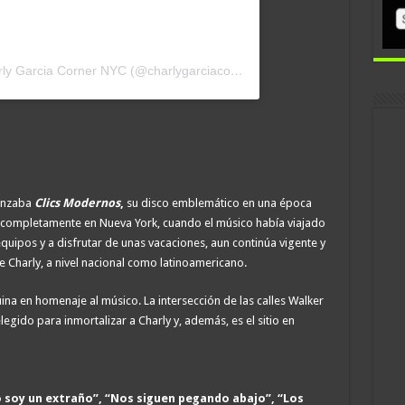
Una publicación compartida por Charly Garcia Corner NYC (@charlygarciacorner)
anzaba
Clics Modernos
,
su disco emblemático en una época
o completamente en Nueva York, cuando el músico había viajado
uipos y a disfrutar de unas vacaciones, aun continúa vigente y
 Charly, a nivel nacional como latinoamericano.
na en homenaje al músico. La intersección de las calles Walker
legido para inmortalizar a Charly y, además, es el sitio en
 soy un extraño”, “Nos siguen pegando abajo”, “Los