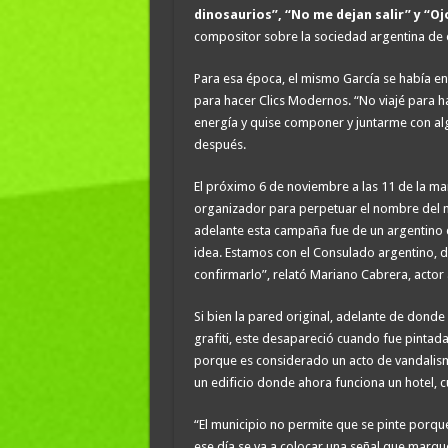
dinosaurios”, “No me dejan salir” y “O
compositor sobre la sociedad argentina de
Para esa época, el mismo García se había en
para hacer Clics Modernos. “No viajé para ha
energía y quise componer y juntarme con al
después.
El próximo 6 de noviembre a las 11 de la m
organizador para perpetuar el nombre del m
adelante esta campaña fue de un argentino
idea. Estamos con el Consulado argentino, 
confirmarlo”, relató Mariano Cabrera, actor 
Si bien la pared original, adelante de donde
grafiti, este desapareció cuando fue pintad
porque es considerado un acto de vandalism
un edificio donde ahora funciona un hotel, c
“El municipio no permite que se pinte porqu
ese día se va a colocar una señal que marq