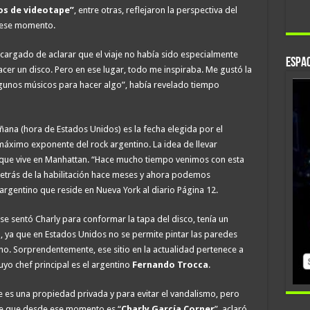
jos de videotape”
, entre otras, reflejaron la perspectiva del
 ese momento.
cargado de aclarar que el viaje no había sido especialmente
Espac
cer un disco. Pero en ese lugar, todo me inspiraba. Me gustó la
gunos músicos para hacer algo”, había revelado tiempo
añana (hora de Estados Unidos)
es la fecha elegida por el
áximo exponente del rock argentino. La idea de llevar
 que vive en Manhattan. “Hace mucho tiempo venimos con esta
detrás de la habilitación hace meses y ahora podemos
argentino que reside en Nueva York al diario Página 12.
 se sentó Charly para conformar la tapa del disco, tenía un
a, ya que en Estados Unidos no se permite pintar las paredes
o. Sorprendentemente, ese sitio en la actualidad pertenece a
uyo chef principal es el argentino
Fernando Trocca
.
e es una propiedad privada y para evitar el vandalismo, pero
ue que desde ese momento es “
Charly García Corner
”, aclaró