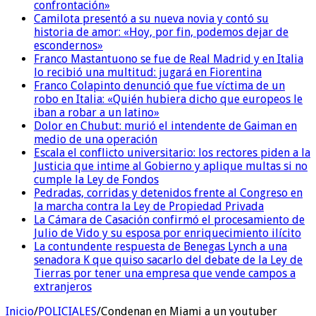
confrontación»
Camilota presentó a su nueva novia y contó su
historia de amor: «Hoy, por fin, podemos dejar de
escondernos»
Franco Mastantuono se fue de Real Madrid y en Italia
lo recibió una multitud: jugará en Fiorentina
Franco Colapinto denunció que fue víctima de un
robo en Italia: «Quién hubiera dicho que europeos le
iban a robar a un latino»
Dolor en Chubut: murió el intendente de Gaiman en
medio de una operación
Escala el conflicto universitario: los rectores piden a la
Justicia que intime al Gobierno y aplique multas si no
cumple la Ley de Fondos
Pedradas, corridas y detenidos frente al Congreso en
la marcha contra la Ley de Propiedad Privada
La Cámara de Casación confirmó el procesamiento de
Julio de Vido y su esposa por enriquecimiento ilícito
La contundente respuesta de Benegas Lynch a una
senadora K que quiso sacarlo del debate de la Ley de
Tierras por tener una empresa que vende campos a
extranjeros
Inicio
/
POLICIALES
/
Condenan en Miami a un youtuber