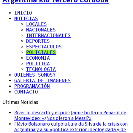
INICIO
NOTICIAS
LOCALES
NACIONALES
INTERNACIONALES
DEPORTES
ESPECTACULOS
POLICIALES
ECONOMIA
POLITICA
TECNOLOGIA
QUIENES SOMOS?
GALERÍA DE IMÁGENES
PROGRAMACIÓN
CONTACTO
Ultimas Noticias
River lo descartó y el pibe Jaime brilla en Peñarol de
Montevideo: «¿Nos dieron a Messi?»
Flávio Bolsonaro culpó a Lula da Silva de la crisis con
Argentina y a su «política exterior ideologizada y de