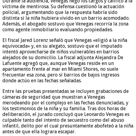
Durante la audiencia, Venegas negó los cargos y calificó a la
víctima de mentirosa. Su defensa cuestionó la actuación
policial, argumentando que la respuesta habría sido
distinta si la niña hubiera vivido en un barrio acomodado.
Además, el abogado sostuvo que Venegas recorría la zona
como agente inmobiliario evaluando propiedades.
El fiscal Jared Lorenz señaló que Venegas «eligió a la niña
equivocada» y, en su alegato, sostuvo que el imputado
intentó aprovecharse de niños vulnerables en barrios
alejados de su domicilio. La fiscal adjunta Alejandra De
Lafuente agregó que, aunque Venegas reside en un
apartamento frente al mar en Miami Shores, no suele
frecuentar esa zona, pero sí barrios de bajos ingresos
donde actúo en las fechas señaladas.
Entre las pruebas presentadas se incluyen grabaciones de
cámaras de seguridad que muestran a Venegas
merodeando por el complejo en las fechas denunciadas, y
los testimonios de la niña y su familia. Tras dos horas de
deliberación, el jurado concluyó que Leonardo Venegas es
culpable tanto del intento de secuestro como del abuso
infantil, delito por el cual presuntamente abofeteó a la niña
antes de que ella lograra escapar.