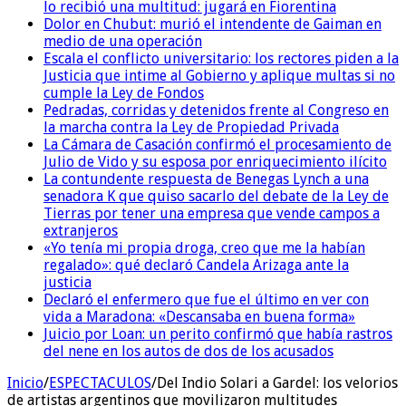
lo recibió una multitud: jugará en Fiorentina
Dolor en Chubut: murió el intendente de Gaiman en
medio de una operación
Escala el conflicto universitario: los rectores piden a la
Justicia que intime al Gobierno y aplique multas si no
cumple la Ley de Fondos
Pedradas, corridas y detenidos frente al Congreso en
la marcha contra la Ley de Propiedad Privada
La Cámara de Casación confirmó el procesamiento de
Julio de Vido y su esposa por enriquecimiento ilícito
La contundente respuesta de Benegas Lynch a una
senadora K que quiso sacarlo del debate de la Ley de
Tierras por tener una empresa que vende campos a
extranjeros
«Yo tenía mi propia droga, creo que me la habían
regalado»: qué declaró Candela Arizaga ante la
justicia
Declaró el enfermero que fue el último en ver con
vida a Maradona: «Descansaba en buena forma»
Juicio por Loan: un perito confirmó que había rastros
del nene en los autos de dos de los acusados
Inicio
/
ESPECTACULOS
/
Del Indio Solari a Gardel: los velorios
de artistas argentinos que movilizaron multitudes