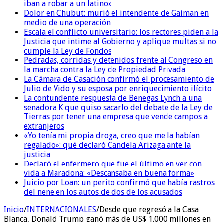
iban a robar a un latino»
Dolor en Chubut: murió el intendente de Gaiman en
medio de una operación
Escala el conflicto universitario: los rectores piden a la
Justicia que intime al Gobierno y aplique multas si no
cumple la Ley de Fondos
Pedradas, corridas y detenidos frente al Congreso en
la marcha contra la Ley de Propiedad Privada
La Cámara de Casación confirmó el procesamiento de
Julio de Vido y su esposa por enriquecimiento ilícito
La contundente respuesta de Benegas Lynch a una
senadora K que quiso sacarlo del debate de la Ley de
Tierras por tener una empresa que vende campos a
extranjeros
«Yo tenía mi propia droga, creo que me la habían
regalado»: qué declaró Candela Arizaga ante la
justicia
Declaró el enfermero que fue el último en ver con
vida a Maradona: «Descansaba en buena forma»
Juicio por Loan: un perito confirmó que había rastros
del nene en los autos de dos de los acusados
Inicio
/
INTERNACIONALES
/
Desde que regresó a la Casa
Blanca, Donald Trump ganó más de US$ 1.000 millones en