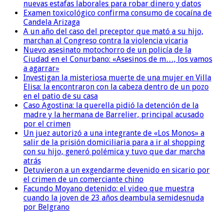
nuevas estafas laborales para robar dinero y datos
Examen toxicológico confirma consumo de cocaína de
Candela Arizaga
A un año del caso del preceptor que mató a su hijo,
marchan al Congreso contra la violencia vicaria
Nuevo asesinato motochorro de un policía de la
Ciudad en el Conurbano: «Asesinos de m…, los vamos
a agarrar»
Investigan la misteriosa muerte de una mujer en Villa
Elisa: la encontraron con la cabeza dentro de un pozo
en el patio de su casa
Caso Agostina: la querella pidió la detención de la
madre y la hermana de Barrelier, principal acusado
por el crimen
Un juez autorizó a una integrante de «Los Monos» a
salir de la prisión domiciliaria para a ir al shopping
con su hijo, generó polémica y tuvo que dar marcha
atrás
Detuvieron a un exgendarme devenido en sicario por
el crimen de un comerciante chino
Facundo Moyano detenido: el video que muestra
cuando la joven de 23 años deambula semidesnuda
por Belgrano