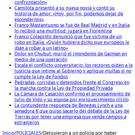
confrontación»
Camilota presentó a su nueva novia y contó su
historia de amor: «Hoy, por fin, podemos dejar de
escondernos»
Franco Mastantuono se fue de Real Madrid y en Italia
lo recibió una multitud: jugará en Fiorentina
Franco Colapinto denunció que fue víctima de un
robo en Italia: «Quién hubiera dicho que europeos le
iban a robar a un latino»
Dolor en Chubut: murió el intendente de Gaiman en
medio de una operación
Escala el conflicto universitario: los rectores piden a la
Justicia que intime al Gobierno y aplique multas si no
cumple la Ley de Fondos
Pedradas, corridas y detenidos frente al Congreso en
la marcha contra la Ley de Propiedad Privada
La Cámara de Casación confirmó el procesamiento de
Julio de Vido y su esposa por enriquecimiento ilícito
La contundente respuesta de Benegas Lynch a una
senadora K que quiso sacarlo del debate de la Ley de
Tierras por tener una empresa que vende campos a
extranjeros
Inicio
/
POLICIALES
/
Detuvieron a un policía por haber