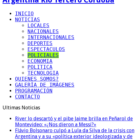
INICIO
NOTICIAS
LOCALES
NACIONALES
INTERNACIONALES
DEPORTES
ESPECTACULOS
POLICIALES
ECONOMIA
POLITICA
TECNOLOGIA
QUIENES SOMOS?
GALERÍA DE IMÁGENES
PROGRAMACIÓN
CONTACTO
Ultimas Noticias
River lo descartó y el pibe Jaime brilla en Peñarol de
Montevideo: «¿Nos dieron a Messi?»
Flávio Bolsonaro culpó a Lula da Silva de la crisis con
Argentina y a su «política exterior ideologizada y de