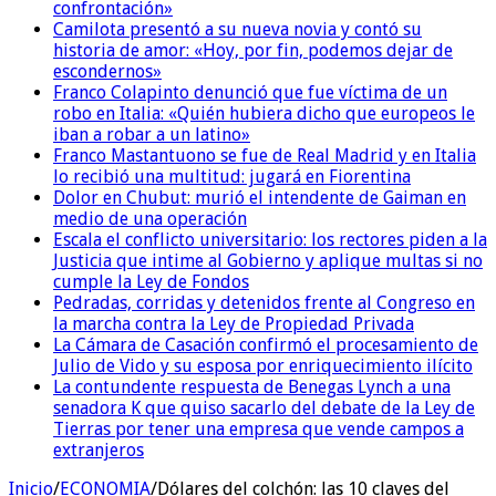
confrontación»
Camilota presentó a su nueva novia y contó su
historia de amor: «Hoy, por fin, podemos dejar de
escondernos»
Franco Colapinto denunció que fue víctima de un
robo en Italia: «Quién hubiera dicho que europeos le
iban a robar a un latino»
Franco Mastantuono se fue de Real Madrid y en Italia
lo recibió una multitud: jugará en Fiorentina
Dolor en Chubut: murió el intendente de Gaiman en
medio de una operación
Escala el conflicto universitario: los rectores piden a la
Justicia que intime al Gobierno y aplique multas si no
cumple la Ley de Fondos
Pedradas, corridas y detenidos frente al Congreso en
la marcha contra la Ley de Propiedad Privada
La Cámara de Casación confirmó el procesamiento de
Julio de Vido y su esposa por enriquecimiento ilícito
La contundente respuesta de Benegas Lynch a una
senadora K que quiso sacarlo del debate de la Ley de
Tierras por tener una empresa que vende campos a
extranjeros
Inicio
/
ECONOMIA
/
Dólares del colchón: las 10 claves del