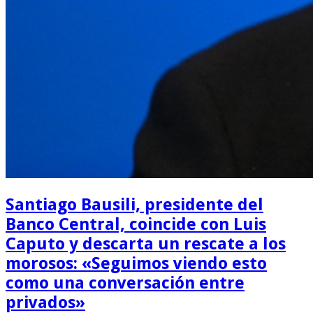
Santiago Bausili, presidente del
Banco Central, coincide con Luis
Caputo y descarta un rescate a los
morosos: «Seguimos viendo esto
como una conversación entre
privados»