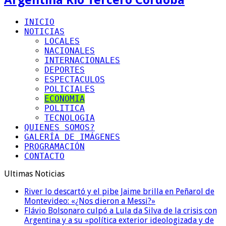
INICIO
NOTICIAS
LOCALES
NACIONALES
INTERNACIONALES
DEPORTES
ESPECTACULOS
POLICIALES
ECONOMIA
POLITICA
TECNOLOGIA
QUIENES SOMOS?
GALERÍA DE IMÁGENES
PROGRAMACIÓN
CONTACTO
Ultimas Noticias
River lo descartó y el pibe Jaime brilla en Peñarol de
Montevideo: «¿Nos dieron a Messi?»
Flávio Bolsonaro culpó a Lula da Silva de la crisis con
Argentina y a su «política exterior ideologizada y de