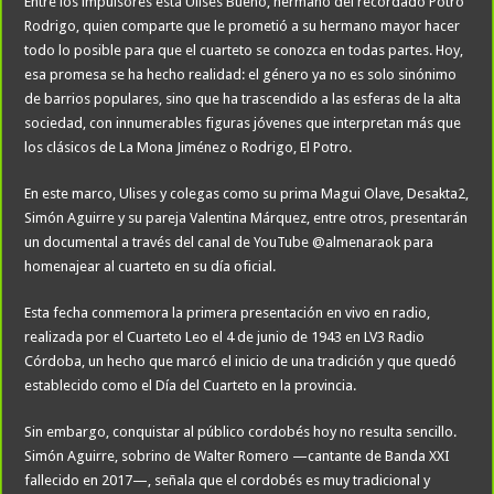
Entre los impulsores está Ulises Bueno, hermano del recordado Potro
Rodrigo, quien comparte que le prometió a su hermano mayor hacer
todo lo posible para que el cuarteto se conozca en todas partes. Hoy,
esa promesa se ha hecho realidad: el género ya no es solo sinónimo
de barrios populares, sino que ha trascendido a las esferas de la alta
sociedad, con innumerables figuras jóvenes que interpretan más que
los clásicos de La Mona Jiménez o Rodrigo, El Potro.
En este marco, Ulises y colegas como su prima Magui Olave, Desakta2,
Simón Aguirre y su pareja Valentina Márquez, entre otros, presentarán
un documental a través del canal de YouTube @almenaraok para
homenajear al cuarteto en su día oficial.
Esta fecha conmemora la primera presentación en vivo en radio,
realizada por el Cuarteto Leo el 4 de junio de 1943 en LV3 Radio
Córdoba, un hecho que marcó el inicio de una tradición y que quedó
establecido como el Día del Cuarteto en la provincia.
Sin embargo, conquistar al público cordobés hoy no resulta sencillo.
Simón Aguirre, sobrino de Walter Romero —cantante de Banda XXI
fallecido en 2017—, señala que el cordobés es muy tradicional y