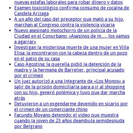
nuevas estafas laborales para robar dinero y datos
Examen toxicológico confirma consumo de cocaína de
Candela Arizaga
A un año del caso del preceptor que mató a su hijo,
marchan al Congreso contra la violencia vicaria
Nuevo asesinato motochorro de un policía de la
Ciudad en el Conurbano: «Asesinos de m…, los vamos
a agarrar»
Investigan la misteriosa muerte de una mujer en Villa
Elisa: la encontraron con la cabeza dentro de un pozo
en el patio de su casa
Caso Agostina: la querella pidió la detención de la
madre y la hermana de Barrelier, principal acusado
por el crimen
Un juez autorizó a una integrante de «Los Monos» a
salir de la prisión domiciliaria para a ir al shopping
con su hijo, generó polémica y tuvo que dar marcha
atrás
Detuvieron a un exgendarme devenido en sicario por
el crimen de un comerciante chino
Facundo Moyano detenido: el video que muestra
cuando la joven de 23 años deambula semidesnuda
por Belgrano