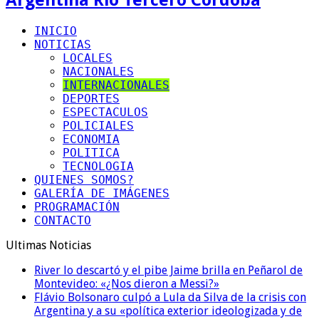
INICIO
NOTICIAS
LOCALES
NACIONALES
INTERNACIONALES
DEPORTES
ESPECTACULOS
POLICIALES
ECONOMIA
POLITICA
TECNOLOGIA
QUIENES SOMOS?
GALERÍA DE IMÁGENES
PROGRAMACIÓN
CONTACTO
Ultimas Noticias
River lo descartó y el pibe Jaime brilla en Peñarol de
Montevideo: «¿Nos dieron a Messi?»
Flávio Bolsonaro culpó a Lula da Silva de la crisis con
Argentina y a su «política exterior ideologizada y de