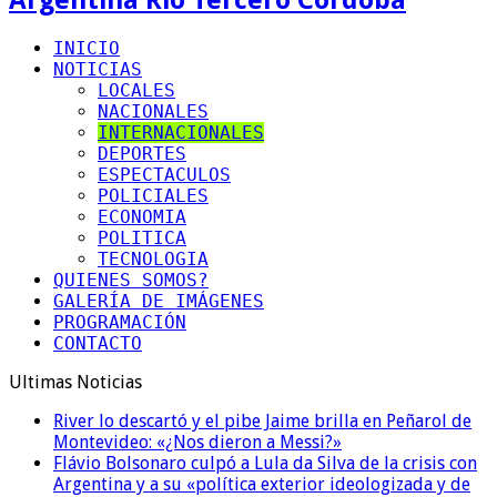
INICIO
NOTICIAS
LOCALES
NACIONALES
INTERNACIONALES
DEPORTES
ESPECTACULOS
POLICIALES
ECONOMIA
POLITICA
TECNOLOGIA
QUIENES SOMOS?
GALERÍA DE IMÁGENES
PROGRAMACIÓN
CONTACTO
Ultimas Noticias
River lo descartó y el pibe Jaime brilla en Peñarol de
Montevideo: «¿Nos dieron a Messi?»
Flávio Bolsonaro culpó a Lula da Silva de la crisis con
Argentina y a su «política exterior ideologizada y de