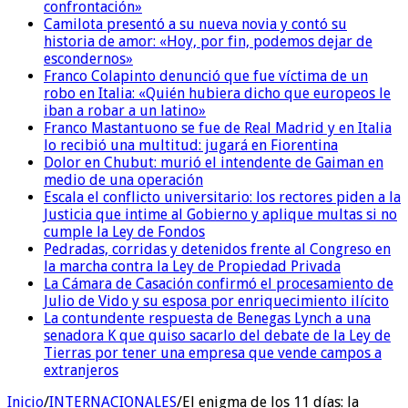
confrontación»
Camilota presentó a su nueva novia y contó su
historia de amor: «Hoy, por fin, podemos dejar de
escondernos»
Franco Colapinto denunció que fue víctima de un
robo en Italia: «Quién hubiera dicho que europeos le
iban a robar a un latino»
Franco Mastantuono se fue de Real Madrid y en Italia
lo recibió una multitud: jugará en Fiorentina
Dolor en Chubut: murió el intendente de Gaiman en
medio de una operación
Escala el conflicto universitario: los rectores piden a la
Justicia que intime al Gobierno y aplique multas si no
cumple la Ley de Fondos
Pedradas, corridas y detenidos frente al Congreso en
la marcha contra la Ley de Propiedad Privada
La Cámara de Casación confirmó el procesamiento de
Julio de Vido y su esposa por enriquecimiento ilícito
La contundente respuesta de Benegas Lynch a una
senadora K que quiso sacarlo del debate de la Ley de
Tierras por tener una empresa que vende campos a
extranjeros
Inicio
/
INTERNACIONALES
/
El enigma de los 11 días: la