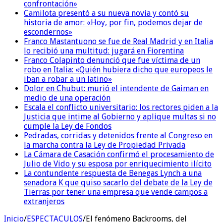
confrontación»
Camilota presentó a su nueva novia y contó su
historia de amor: «Hoy, por fin, podemos dejar de
escondernos»
Franco Mastantuono se fue de Real Madrid y en Italia
lo recibió una multitud: jugará en Fiorentina
Franco Colapinto denunció que fue víctima de un
robo en Italia: «Quién hubiera dicho que europeos le
iban a robar a un latino»
Dolor en Chubut: murió el intendente de Gaiman en
medio de una operación
Escala el conflicto universitario: los rectores piden a la
Justicia que intime al Gobierno y aplique multas si no
cumple la Ley de Fondos
Pedradas, corridas y detenidos frente al Congreso en
la marcha contra la Ley de Propiedad Privada
La Cámara de Casación confirmó el procesamiento de
Julio de Vido y su esposa por enriquecimiento ilícito
La contundente respuesta de Benegas Lynch a una
senadora K que quiso sacarlo del debate de la Ley de
Tierras por tener una empresa que vende campos a
extranjeros
Inicio
/
ESPECTACULOS
/
El fenómeno Backrooms, del