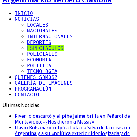
INICIO
NOTICIAS
LOCALES
NACIONALES
INTERNACIONALES
DEPORTES
ESPECTACULOS
POLICIALES
ECONOMIA
POLITICA
TECNOLOGIA
QUIENES SOMOS?
GALERÍA DE IMÁGENES
PROGRAMACIÓN
CONTACTO
Ultimas Noticias
River lo descartó y el pibe Jaime brilla en Peñarol de
Montevideo: «¿Nos dieron a Messi?»
Flávio Bolsonaro culpó a Lula da Silva de la crisis con
Argentina y a su «política exterior ideologizada y de