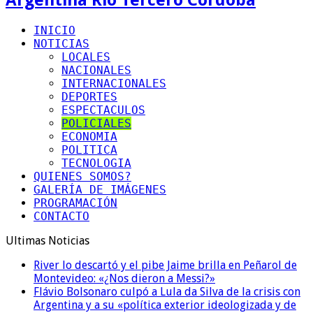
INICIO
NOTICIAS
LOCALES
NACIONALES
INTERNACIONALES
DEPORTES
ESPECTACULOS
POLICIALES
ECONOMIA
POLITICA
TECNOLOGIA
QUIENES SOMOS?
GALERÍA DE IMÁGENES
PROGRAMACIÓN
CONTACTO
Ultimas Noticias
River lo descartó y el pibe Jaime brilla en Peñarol de
Montevideo: «¿Nos dieron a Messi?»
Flávio Bolsonaro culpó a Lula da Silva de la crisis con
Argentina y a su «política exterior ideologizada y de