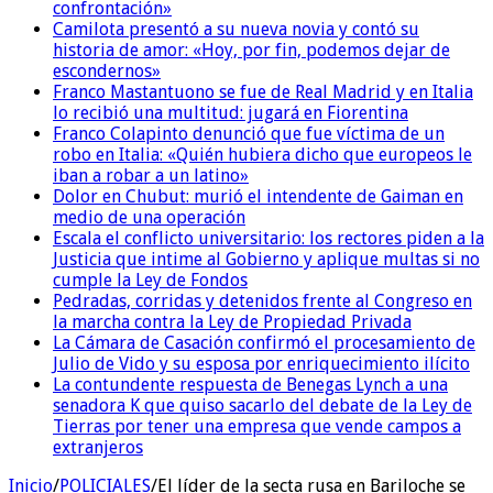
confrontación»
Camilota presentó a su nueva novia y contó su
historia de amor: «Hoy, por fin, podemos dejar de
escondernos»
Franco Mastantuono se fue de Real Madrid y en Italia
lo recibió una multitud: jugará en Fiorentina
Franco Colapinto denunció que fue víctima de un
robo en Italia: «Quién hubiera dicho que europeos le
iban a robar a un latino»
Dolor en Chubut: murió el intendente de Gaiman en
medio de una operación
Escala el conflicto universitario: los rectores piden a la
Justicia que intime al Gobierno y aplique multas si no
cumple la Ley de Fondos
Pedradas, corridas y detenidos frente al Congreso en
la marcha contra la Ley de Propiedad Privada
La Cámara de Casación confirmó el procesamiento de
Julio de Vido y su esposa por enriquecimiento ilícito
La contundente respuesta de Benegas Lynch a una
senadora K que quiso sacarlo del debate de la Ley de
Tierras por tener una empresa que vende campos a
extranjeros
Inicio
/
POLICIALES
/
El líder de la secta rusa en Bariloche se