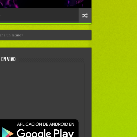
O
r a un latino»
 EN VIVO