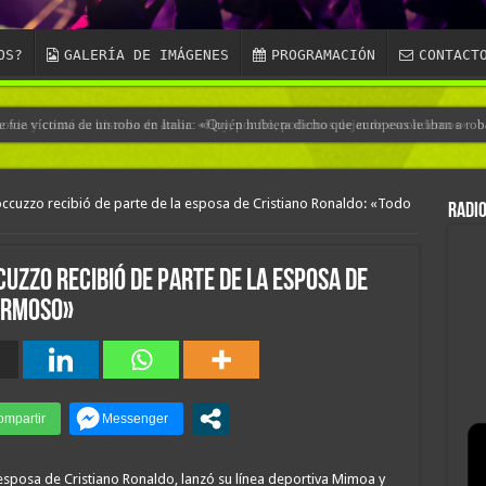
OS?
GALERÍA DE IMÁGENES
PROGRAMACIÓN
CONTACT
fue víctima de un robo en Italia: «Quién hubiera dicho que europeos le iban a roba
occuzzo recibió de parte de la esposa de Cristiano Ronaldo: «Todo
RADIO
uzzo recibió de parte de la esposa de
ermoso»
esposa de Cristiano Ronaldo, lanzó su línea deportiva Mimoa y