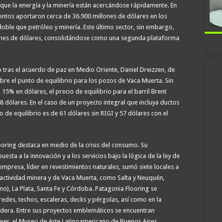
nque la energía y la minería están acercándose rápidamente. En
mentos aportaron cerca de 36.900 millones de dólares en los
doble que petróleo y minería. Este último sector, sin embargo,
lones de dólares, consolidándose como una segunda plataforma
eo tras el acuerdo de paz en Medio Oriente, Daniel Dreizzen, de
bre el punto de equilibrio para los pozos de Vaca Muerta. Sin
 15% en dólares, el precio de equilibrio para el barril Brent
8 dólares. En el caso de un proyecto integral que incluya ductos
o de equilibrio es de 61 dólares sin RIGI y 57 dólares con el
looring destaca en medio de la crisis del consumo. Su
sta a la innovación y a los servicios bajo la lógica de la ley de
empresa, líder en revestimientos naturales, sumó siete locales a
 actividad minera y de Vaca Muerta, como Salta y Neuquén,
), La Plata, Santa Fe y Córdoba. Patagonia Flooring se
redes, techos, escaleras, decks y pérgolas, así como en la
adera. Entre sus proyectos emblemáticos se encuentran
wer, el Museo de Arte Latinoamericano de Buenos Aires