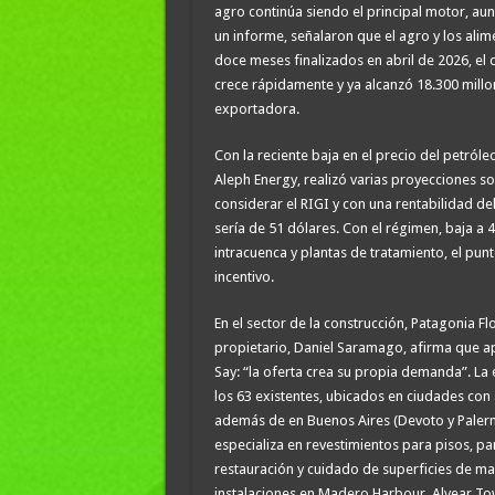
agro continúa siendo el principal motor, au
un informe, señalaron que el agro y los ali
doce meses finalizados en abril de 2026, el 
crece rápidamente y ya alcanzó 18.300 mil
exportadora.
Con la reciente baja en el precio del petról
Aleph Energy, realizó varias proyecciones so
considerar el RIGI y con una rentabilidad del
sería de 51 dólares. Con el régimen, baja a 4
intracuenca y plantas de tratamiento, el punt
incentivo.
En el sector de la construcción, Patagonia F
propietario, Daniel Saramago, afirma que apue
Say: “la oferta crea su propia demanda”. La 
los 63 existentes, ubicados en ciudades con
además de en Buenos Aires (Devoto y Palermo
especializa en revestimientos para pisos, pa
restauración y cuidado de superficies de m
instalaciones en Madero Harbour, Alvear To