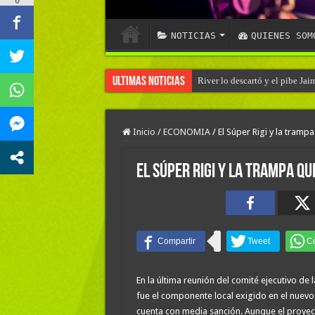
0
NOTICIAS
QUIENES SOM
Ultimas Noticias
River lo descartó y el pibe Ja
Inicio
/
ECONOMIA
/
El Súper Rigi y la tram
El Súper Rigi y la trampa q
En la última reunión del comité ejecutivo de 
fue el componente local exigido en el nuevo
cuenta con media sanción. Aunque el proyect