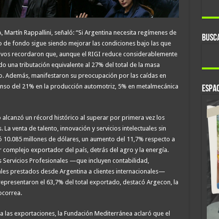
, Martín Rappallini, señaló: “Si Argentina necesita regímenes de
BUSC
ío de fondo sigue siendo mejorar las condiciones bajo las que
ectivos recordaron que, aunque el RIGI reduce considerablemente
do una tributación equivalente al 27% del total de la masa
o. Además, manifestaron su preocupación por las caídas en
censo del 21% en la producción automotriz, 5% en metalmecánica
ESPAC
 alcanzó un récord histórico al superar por primera vez los
La venta de talento, innovación y servicios intelectuales sin
zó 10.085 millones de dólares, un aumento del 11,7% respecto a
r complejo exportador del país, detrás del agro y la energía.
 Servicios Profesionales —que incluyen contabilidad,
gales prestados desde Argentina a clientes internacionales—
 representaron el 63,7% del total exportado, destacó Argecon, la
ocorrea.
ra las exportaciones, la Fundación Mediterránea aclaró que el