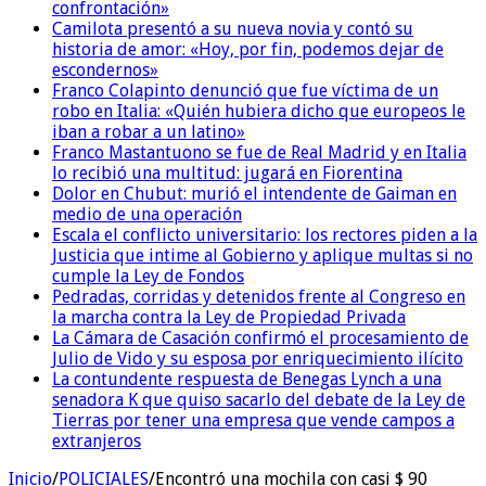
confrontación»
Camilota presentó a su nueva novia y contó su
historia de amor: «Hoy, por fin, podemos dejar de
escondernos»
Franco Colapinto denunció que fue víctima de un
robo en Italia: «Quién hubiera dicho que europeos le
iban a robar a un latino»
Franco Mastantuono se fue de Real Madrid y en Italia
lo recibió una multitud: jugará en Fiorentina
Dolor en Chubut: murió el intendente de Gaiman en
medio de una operación
Escala el conflicto universitario: los rectores piden a la
Justicia que intime al Gobierno y aplique multas si no
cumple la Ley de Fondos
Pedradas, corridas y detenidos frente al Congreso en
la marcha contra la Ley de Propiedad Privada
La Cámara de Casación confirmó el procesamiento de
Julio de Vido y su esposa por enriquecimiento ilícito
La contundente respuesta de Benegas Lynch a una
senadora K que quiso sacarlo del debate de la Ley de
Tierras por tener una empresa que vende campos a
extranjeros
Inicio
/
POLICIALES
/
Encontró una mochila con casi $ 90