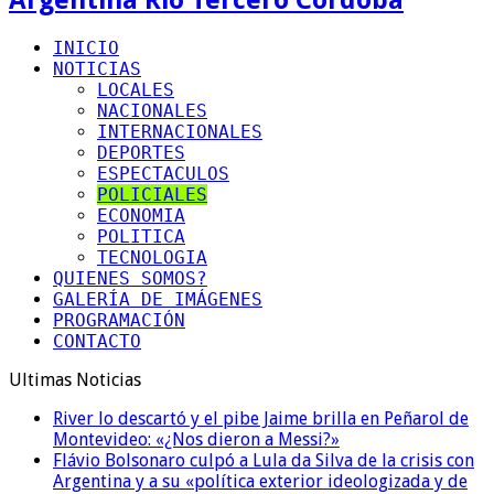
INICIO
NOTICIAS
LOCALES
NACIONALES
INTERNACIONALES
DEPORTES
ESPECTACULOS
POLICIALES
ECONOMIA
POLITICA
TECNOLOGIA
QUIENES SOMOS?
GALERÍA DE IMÁGENES
PROGRAMACIÓN
CONTACTO
Ultimas Noticias
River lo descartó y el pibe Jaime brilla en Peñarol de
Montevideo: «¿Nos dieron a Messi?»
Flávio Bolsonaro culpó a Lula da Silva de la crisis con
Argentina y a su «política exterior ideologizada y de