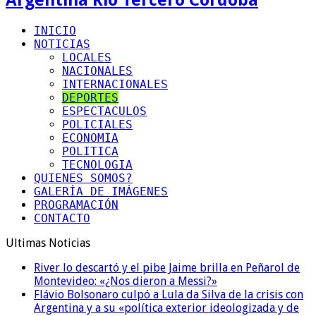
INICIO
NOTICIAS
LOCALES
NACIONALES
INTERNACIONALES
DEPORTES
ESPECTACULOS
POLICIALES
ECONOMIA
POLITICA
TECNOLOGIA
QUIENES SOMOS?
GALERÍA DE IMÁGENES
PROGRAMACIÓN
CONTACTO
Ultimas Noticias
River lo descartó y el pibe Jaime brilla en Peñarol de
Montevideo: «¿Nos dieron a Messi?»
Flávio Bolsonaro culpó a Lula da Silva de la crisis con
Argentina y a su «política exterior ideologizada y de