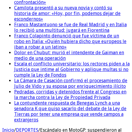
confrontación»
Camilota presentó a su nueva novia y contó su
historia de amor: «Hoy, por fin, podemos dejar de
escondernos»
Franco Mastantuono se fue de Real Madrid y en Italia
lo recibió una multitud: jugará en Fiorentina
Franco Colapinto denunció que fue víctima de un
robo en Italia: «Quién hubiera dicho que europeos le
iban a robar a un latino»
Dolor en Chubut: murió el intendente de Gaiman en
medio de una operación
Escala el conflicto universitario: los rectores piden a la
Justicia que intime al Gobierno y aplique multas si no
cumple la Ley de Fondos
La Cámara de Casación confirmó el procesamiento de
Julio de Vido y su esposa por enriquecimiento ilícito
Pedradas, corridas y detenidos frente al Congreso en
la marcha contra la Ley de Propiedad Privada
La contundente respuesta de Benegas Lynch a una
senadora K que quiso sacarlo del debate de la Ley de
Tierras por tener una empresa que vende campos a
extranjeros
Inicio
/
DEPORTES
/
Escándalo en MotoGP: suspendieron al