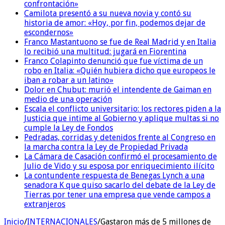
confrontación»
Camilota presentó a su nueva novia y contó su
historia de amor: «Hoy, por fin, podemos dejar de
escondernos»
Franco Mastantuono se fue de Real Madrid y en Italia
lo recibió una multitud: jugará en Fiorentina
Franco Colapinto denunció que fue víctima de un
robo en Italia: «Quién hubiera dicho que europeos le
iban a robar a un latino»
Dolor en Chubut: murió el intendente de Gaiman en
medio de una operación
Escala el conflicto universitario: los rectores piden a la
Justicia que intime al Gobierno y aplique multas si no
cumple la Ley de Fondos
Pedradas, corridas y detenidos frente al Congreso en
la marcha contra la Ley de Propiedad Privada
La Cámara de Casación confirmó el procesamiento de
Julio de Vido y su esposa por enriquecimiento ilícito
La contundente respuesta de Benegas Lynch a una
senadora K que quiso sacarlo del debate de la Ley de
Tierras por tener una empresa que vende campos a
extranjeros
Inicio
/
INTERNACIONALES
/
Gastaron más de 5 millones de