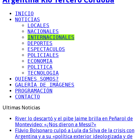
INICIO
NOTICIAS
LOCALES
NACIONALES
INTERNACIONALES
DEPORTES
ESPECTACULOS
POLICIALES
ECONOMIA
POLITICA
TECNOLOGIA
QUIENES SOMOS?
GALERÍA DE IMÁGENES
PROGRAMACIÓN
CONTACTO
Ultimas Noticias
River lo descartó y el pibe Jaime brilla en Peñarol de
Montevideo: «¿Nos dieron a Messi?»
Flávio Bolsonaro culpó a Lula da Silva de la crisis con
Argentina y a su «política exterior ideologizada y de