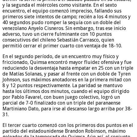
y la segunda el miércoles como visitante. En el sexto
encuentro, el equipo comenzó impreciso, fallando sus
primeros siete intentos de campo; recién a los 4 minutos y
40 segundos pudo romper la sequía con un doble del
venezolano Anyelo Cisneros. Sin embargo, tras ese inicio
adverso, tuvo un cierre fulminante con 10 puntos
consecutivos del chileno Sebastián Carrasco, quien
permitió cerrar el primer cuarto con ventaja de 18-10.
En el segundo período, de un encuentro muy físico y
friccionado, Quimsa encontró mayor fluidez ofensiva y fue
reduciendo la desventaja hasta empatar en 25 con un triple
de Matías Solanas, y pasar al frente con un doble de Tyren
Johnson, sus máximos anotadores en la primera mitad con
8 y 12 puntos respectivamente. La paridad se mantuvo
hasta los últimos dos minutos, cuando el equipo dirigido
por Pablo Favarel, con buen juego colectivo, logró un
parcial de 7-0 finalizado con un triple del paranaense
Martiniano Dato, para irse al descanso largo arriba por 38-
31.
El tercer cuarto comenzó con los primeros dos puntos en el
partido del estadounidense Brandon Robinson, máximo
goleador de la temporada de Quimsa. Aún así, el conjunto