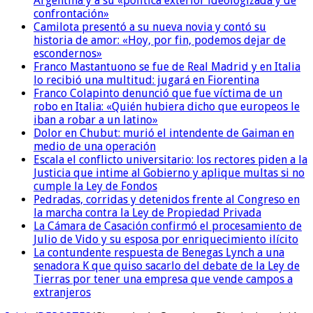
Argentina y a su «política exterior ideologizada y de
confrontación»
Camilota presentó a su nueva novia y contó su
historia de amor: «Hoy, por fin, podemos dejar de
escondernos»
Franco Mastantuono se fue de Real Madrid y en Italia
lo recibió una multitud: jugará en Fiorentina
Franco Colapinto denunció que fue víctima de un
robo en Italia: «Quién hubiera dicho que europeos le
iban a robar a un latino»
Dolor en Chubut: murió el intendente de Gaiman en
medio de una operación
Escala el conflicto universitario: los rectores piden a la
Justicia que intime al Gobierno y aplique multas si no
cumple la Ley de Fondos
Pedradas, corridas y detenidos frente al Congreso en
la marcha contra la Ley de Propiedad Privada
La Cámara de Casación confirmó el procesamiento de
Julio de Vido y su esposa por enriquecimiento ilícito
La contundente respuesta de Benegas Lynch a una
senadora K que quiso sacarlo del debate de la Ley de
Tierras por tener una empresa que vende campos a
extranjeros