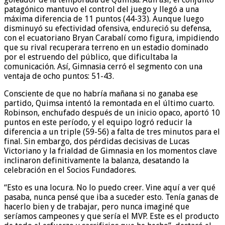
patagónico mantuvo el control del juego y llegó a una
máxima diferencia de 11 puntos (44-33). Aunque luego
disminuyó su efectividad ofensiva, endureció su defensa,
con el ecuatoriano Bryan Carabalí como figura, impidiendo
que su rival recuperara terreno en un estadio dominado
por el estruendo del público, que dificultaba la
comunicación. Así, Gimnasia cerró el segmento con una
ventaja de ocho puntos: 51-43.
Consciente de que no habría mañana si no ganaba ese
partido, Quimsa intentó la remontada en el último cuarto.
Robinson, enchufado después de un inicio opaco, aportó 10
puntos en este período, y el equipo logró reducir la
diferencia a un triple (59-56) a falta de tres minutos para el
final. Sin embargo, dos pérdidas decisivas de Lucas
Victoriano y la frialdad de Gimnasia en los momentos clave
inclinaron definitivamente la balanza, desatando la
celebración en el Socios Fundadores.
“Esto es una locura. No lo puedo creer. Vine aquí a ver qué
pasaba, nunca pensé que iba a suceder esto. Tenía ganas de
hacerlo bien y de trabajar, pero nunca imaginé que
seríamos campeones y que sería el MVP. Este es el producto