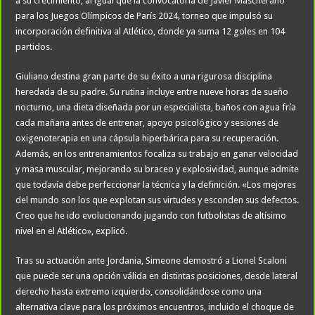
a su crecimiento, al igual que la convocatoria de Javier Mascherano
para los Juegos Olímpicos de París 2024, torneo que impulsó su
incorporación definitiva al Atlético, donde ya suma 12 goles en 104
partidos.
Giuliano destina gran parte de su éxito a una rigurosa disciplina
heredada de su padre. Su rutina incluye entre nueve horas de sueño
nocturno, una dieta diseñada por un especialista, baños con agua fría
cada mañana antes de entrenar, apoyo psicológico y sesiones de
oxigenoterapia en una cápsula hiperbárica para su recuperación.
Además, en los entrenamientos focaliza su trabajo en ganar velocidad
y masa muscular, mejorando su braceo y explosividad, aunque admite
que todavía debe perfeccionar la técnica y la definición. «Los mejores
del mundo son los que explotan sus virtudes y esconden sus defectos.
Creo que he ido evolucionando jugando con futbolistas de altísimo
nivel en el Atlético», explicó.
Tras su actuación ante Jordania, Simeone demostró a Lionel Scaloni
que puede ser una opción válida en distintas posiciones, desde lateral
derecho hasta extremo izquierdo, consolidándose como una
alternativa clave para los próximos encuentros, incluido el choque de