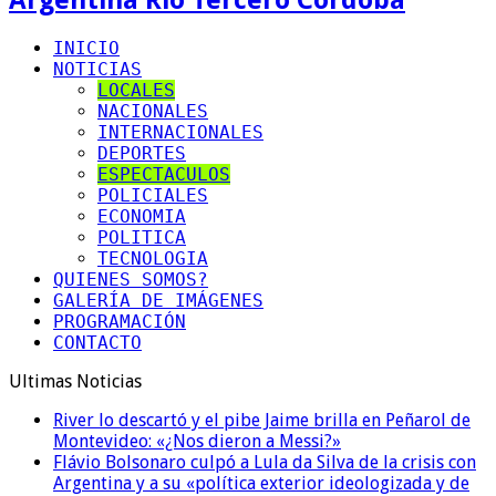
INICIO
NOTICIAS
LOCALES
NACIONALES
INTERNACIONALES
DEPORTES
ESPECTACULOS
POLICIALES
ECONOMIA
POLITICA
TECNOLOGIA
QUIENES SOMOS?
GALERÍA DE IMÁGENES
PROGRAMACIÓN
CONTACTO
Ultimas Noticias
River lo descartó y el pibe Jaime brilla en Peñarol de
Montevideo: «¿Nos dieron a Messi?»
Flávio Bolsonaro culpó a Lula da Silva de la crisis con
Argentina y a su «política exterior ideologizada y de