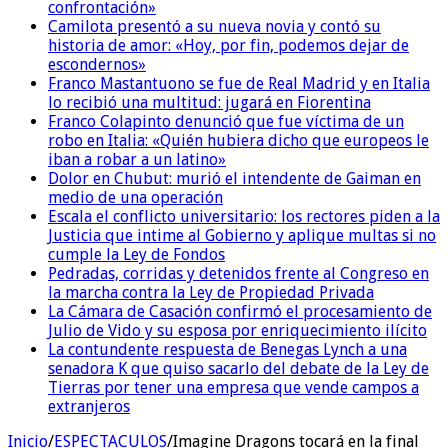
confrontación»
Camilota presentó a su nueva novia y contó su
historia de amor: «Hoy, por fin, podemos dejar de
escondernos»
Franco Mastantuono se fue de Real Madrid y en Italia
lo recibió una multitud: jugará en Fiorentina
Franco Colapinto denunció que fue víctima de un
robo en Italia: «Quién hubiera dicho que europeos le
iban a robar a un latino»
Dolor en Chubut: murió el intendente de Gaiman en
medio de una operación
Escala el conflicto universitario: los rectores piden a la
Justicia que intime al Gobierno y aplique multas si no
cumple la Ley de Fondos
Pedradas, corridas y detenidos frente al Congreso en
la marcha contra la Ley de Propiedad Privada
La Cámara de Casación confirmó el procesamiento de
Julio de Vido y su esposa por enriquecimiento ilícito
La contundente respuesta de Benegas Lynch a una
senadora K que quiso sacarlo del debate de la Ley de
Tierras por tener una empresa que vende campos a
extranjeros
Inicio
/
ESPECTACULOS
/
Imagine Dragons tocará en la final