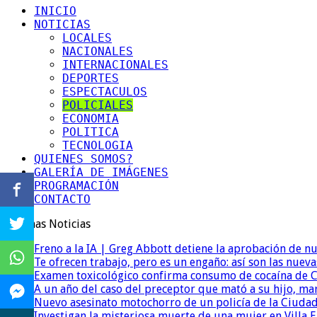
INICIO
NOTICIAS
LOCALES
NACIONALES
INTERNACIONALES
DEPORTES
ESPECTACULOS
POLICIALES
ECONOMIA
POLITICA
TECNOLOGIA
QUIENES SOMOS?
GALERÍA DE IMÁGENES
PROGRAMACIÓN
CONTACTO
Ultimas Noticias
Freno a la IA | Greg Abbott detiene la aprobación de n
Te ofrecen trabajo, pero es un engaño: así son las nueva
Examen toxicológico confirma consumo de cocaína de C
A un año del caso del preceptor que mató a su hijo, mar
Nuevo asesinato motochorro de un policía de la Ciudad
Investigan la misteriosa muerte de una mujer en Villa El