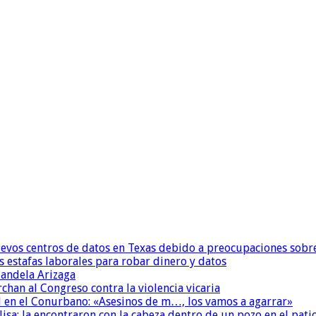
uevos centros de datos en Texas debido a preocupaciones sobr
s estafas laborales para robar dinero y datos
andela Arizaga
chan al Congreso contra la violencia vicaria
 en el Conurbano: «Asesinos de m…, los vamos a agarrar»
isa: la encontraron con la cabeza dentro de un pozo en el pati