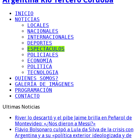
INICIO
NOTICIAS
LOCALES
NACIONALES
INTERNACIONALES
DEPORTES
ESPECTACULOS
POLICIALES
ECONOMIA
POLITICA
TECNOLOGIA
QUIENES SOMOS?
GALERÍA DE IMÁGENES
PROGRAMACIÓN
CONTACTO
Ultimas Noticias
River lo descartó y el pibe Jaime brilla en Peñarol de
Montevideo: «¿Nos dieron a Messi?»
Flávio Bolsonaro culpó a Lula da Silva de la crisis con
Argentina y a su «política exterior ideologizada y de