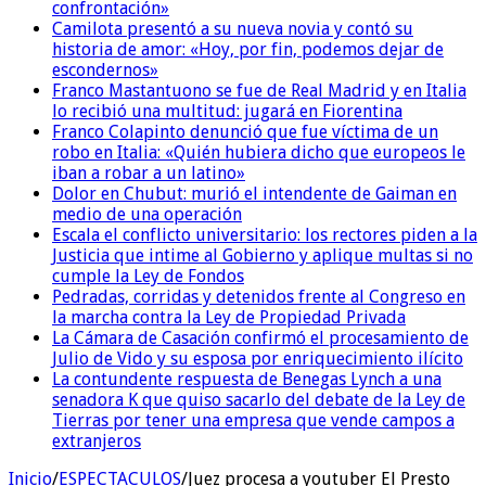
confrontación»
Camilota presentó a su nueva novia y contó su
historia de amor: «Hoy, por fin, podemos dejar de
escondernos»
Franco Mastantuono se fue de Real Madrid y en Italia
lo recibió una multitud: jugará en Fiorentina
Franco Colapinto denunció que fue víctima de un
robo en Italia: «Quién hubiera dicho que europeos le
iban a robar a un latino»
Dolor en Chubut: murió el intendente de Gaiman en
medio de una operación
Escala el conflicto universitario: los rectores piden a la
Justicia que intime al Gobierno y aplique multas si no
cumple la Ley de Fondos
Pedradas, corridas y detenidos frente al Congreso en
la marcha contra la Ley de Propiedad Privada
La Cámara de Casación confirmó el procesamiento de
Julio de Vido y su esposa por enriquecimiento ilícito
La contundente respuesta de Benegas Lynch a una
senadora K que quiso sacarlo del debate de la Ley de
Tierras por tener una empresa que vende campos a
extranjeros
Inicio
/
ESPECTACULOS
/
Juez procesa a youtuber El Presto