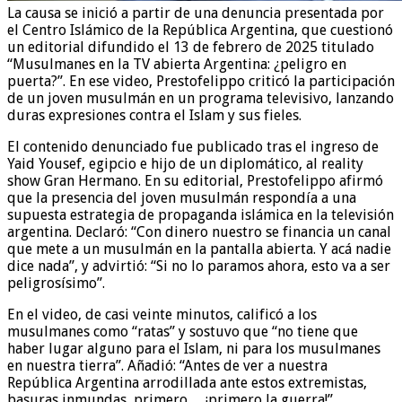
La causa se inició a partir de una denuncia presentada por
el Centro Islámico de la República Argentina, que cuestionó
un editorial difundido el 13 de febrero de 2025 titulado
“Musulmanes en la TV abierta Argentina: ¿peligro en
puerta?”. En ese video, Prestofelippo criticó la participación
de un joven musulmán en un programa televisivo, lanzando
duras expresiones contra el Islam y sus fieles.
El contenido denunciado fue publicado tras el ingreso de
Yaid Yousef, egipcio e hijo de un diplomático, al reality
show Gran Hermano. En su editorial, Prestofelippo afirmó
que la presencia del joven musulmán respondía a una
supuesta estrategia de propaganda islámica en la televisión
argentina. Declaró: “Con dinero nuestro se financia un canal
que mete a un musulmán en la pantalla abierta. Y acá nadie
dice nada”, y advirtió: “Si no lo paramos ahora, esto va a ser
peligrosísimo”.
En el video, de casi veinte minutos, calificó a los
musulmanes como “ratas” y sostuvo que “no tiene que
haber lugar alguno para el Islam, ni para los musulmanes
en nuestra tierra”. Añadió: “Antes de ver a nuestra
República Argentina arrodillada ante estos extremistas,
basuras inmundas, primero… ¡primero la guerra!”.