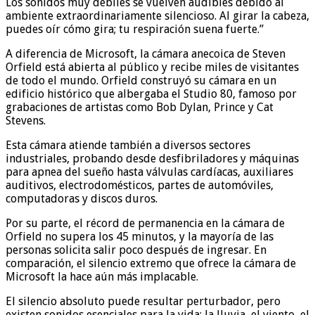
Los sonidos muy débiles se vuelven audibles debido al
ambiente extraordinariamente silencioso. Al girar la cabeza,
puedes oír cómo gira; tu respiración suena fuerte.”
A diferencia de Microsoft, la cámara anecoica de Steven
Orfield está abierta al público y recibe miles de visitantes
de todo el mundo. Orfield construyó su cámara en un
edificio histórico que albergaba el Studio 80, famoso por
grabaciones de artistas como Bob Dylan, Prince y Cat
Stevens.
Esta cámara atiende también a diversos sectores
industriales, probando desde desfibriladores y máquinas
para apnea del sueño hasta válvulas cardíacas, auxiliares
auditivos, electrodomésticos, partes de automóviles,
computadoras y discos duros.
Por su parte, el récord de permanencia en la cámara de
Orfield no supera los 45 minutos, y la mayoría de las
personas solicita salir poco después de ingresar. En
comparación, el silencio extremo que ofrece la cámara de
Microsoft la hace aún más implacable.
El silencio absoluto puede resultar perturbador, pero
existen sonidos esenciales para la vida: la lluvia, el viento, el