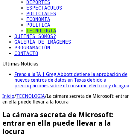
DEPORTES
ESPECTACULOS
POLICIALES
ECONOMIA
POLITICA
TECNOLOGIA
QUIENES SOMOS?
GALERÍA DE IMÁGENES
PROGRAMACIÓN
CONTACTO
Ultimas Noticias
Te ofrecen trabajo, pero es un engaño: así son las
nuevas estafas laborales para robar dinero y datos
Inicio
/
TECNOLOGIA
/
La cámara secreta de Microsoft: entrar
en ella puede llevar a la locura
La cámara secreta de Microsoft:
entrar en ella puede llevar a la
locura