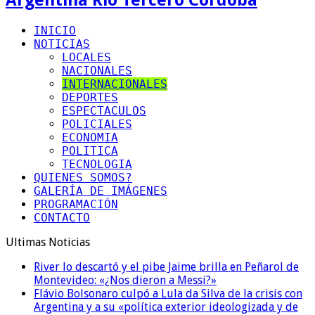
INICIO
NOTICIAS
LOCALES
NACIONALES
INTERNACIONALES
DEPORTES
ESPECTACULOS
POLICIALES
ECONOMIA
POLITICA
TECNOLOGIA
QUIENES SOMOS?
GALERÍA DE IMÁGENES
PROGRAMACIÓN
CONTACTO
Ultimas Noticias
River lo descartó y el pibe Jaime brilla en Peñarol de
Montevideo: «¿Nos dieron a Messi?»
Flávio Bolsonaro culpó a Lula da Silva de la crisis con
Argentina y a su «política exterior ideologizada y de