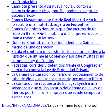
confrontación»
Camilota presentó a su nueva novia y contó su
historia de amor: «Hoy, por fin, podemos dejar de
escondernos»
Franco Mastantuono se fue de Real Madrid y en Italia
lo recibió una multitud: jugará en Fiorentina
Franco Colapinto denunció que fue víctima de un
robo en Italia: «Quién hubiera dicho que europeos le
iban a robar a un latino»
Dolor en Chubut: murió el intendente de Gaiman en
medio de una operación
Escala el conflicto universitario: los rectores piden a la
Justicia que intime al Gobierno y aplique multas si no
cumple la Ley de Fondos
Pedradas, corridas y detenidos frente al Congreso en
la marcha contra la Ley de Propiedad Privada
La Cámara de Casación confirmó el procesamiento de
Julio de Vido y su esposa por enriquecimiento ilícito
La contundente respuesta de Benegas Lynch a una
senadora K que quiso sacarlo del debate de la Ley de
Tierras por tener una empresa que vende campos a
extranjeros
Inicio
/
INTERNACIONALES
/
La cuarta muerte del año por