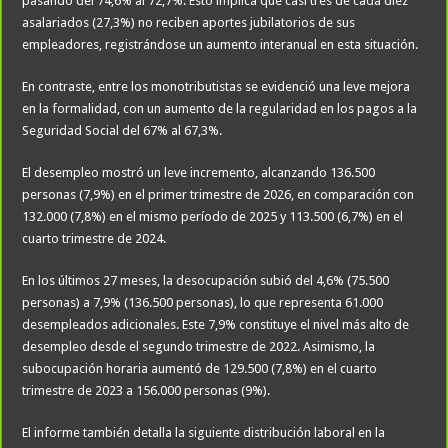
pasando del 74,6% al 72,7%. Esto implica que casi tres de cada diez
asalariados (27,3%) no reciben aportes jubilatorios de sus
empleadores, registrándose un aumento interanual en esta situación.
En contraste, entre los monotributistas se evidenció una leve mejora
en la formalidad, con un aumento de la regularidad en los pagos a la
Seguridad Social del 67% al 67,3%.
El desempleo mostró un leve incremento, alcanzando 136.500
personas (7,9%) en el primer trimestre de 2026, en comparación con
132.000 (7,8%) en el mismo período de 2025 y 113.500 (6,7%) en el
cuarto trimestre de 2024.
En los últimos 27 meses, la desocupación subió del 4,6% (75.500
personas) a 7,9% (136.500 personas), lo que representa 61.000
desempleados adicionales. Este 7,9% constituye el nivel más alto de
desempleo desde el segundo trimestre de 2022. Asimismo, la
subocupación horaria aumentó de 129.500 (7,8%) en el cuarto
trimestre de 2023 a 156.000 personas (9%).
El informe también detalla la siguiente distribución laboral en la