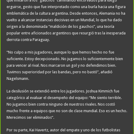
que imitaron a los “gauchos” caminando encorvados para luego
erguirse, gesto que fue interpretado como una burla hacia una figura
emblemática de la cultura argentina. Desde entonces, Alemania no ha
vuelto a alcanzar instancias decisivas en un Mundial, lo que ha dado
origen a la denominada “maldición de los gauchos”, una teoría
popular entre aficionados argentinos que resurgió tras la inesperada
derrota contra Paraguay.
“No culpo a mis jugadores, aunque lo que hemos hecho no fue
suficiente. Estoy decepcionado. No jugamos lo suficientemente bien
para vencer al rival. Nos marcaron un gol y no defendimos bien.
Tuvimos superioridad por las bandas, pero no bastó”, añadió
Nagelsmann.
La desilusión se extendió entre los jugadores. Joshua Kimmich fue
categórico al evaluar el desempeño del equipo: “Me siento terrible.
No jugamos bien contra ninguno de nuestros rivales. Nos costó
mucho frente a equipos que no son de clase mundial. Eso es un hecho.
Merecimos ser eliminados”.
Por su parte, Kai Havertz, autor del empate y uno de los futbolistas