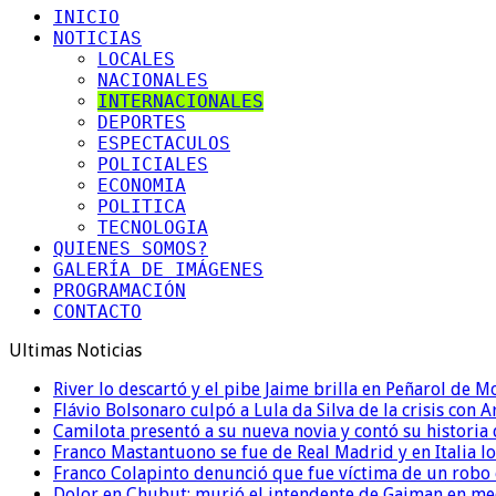
INICIO
NOTICIAS
LOCALES
NACIONALES
INTERNACIONALES
DEPORTES
ESPECTACULOS
POLICIALES
ECONOMIA
POLITICA
TECNOLOGIA
QUIENES SOMOS?
GALERÍA DE IMÁGENES
PROGRAMACIÓN
CONTACTO
Ultimas Noticias
River lo descartó y el pibe Jaime brilla en Peñarol de 
Flávio Bolsonaro culpó a Lula da Silva de la crisis con 
Camilota presentó a su nueva novia y contó su historia
Franco Mastantuono se fue de Real Madrid y en Italia lo
Franco Colapinto denunció que fue víctima de un robo e
Dolor en Chubut: murió el intendente de Gaiman en me