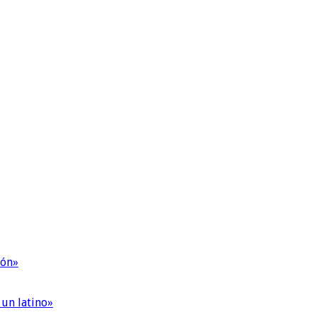
ión»
 un latino»