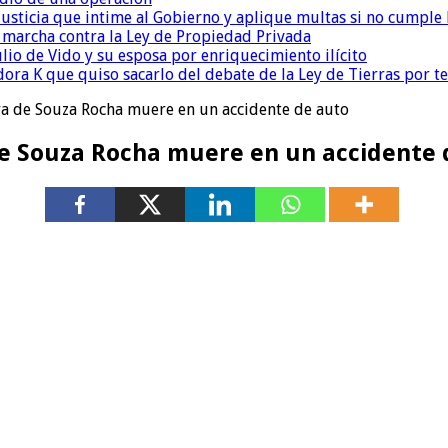
la Justicia que intime al Gobierno y aplique multas si no cumple
a marcha contra la Ley de Propiedad Privada
io de Vido y su esposa por enriquecimiento ilícito
ora K que quiso sacarlo del debate de la Ley de Tierras por 
ra de Souza Rocha muere en un accidente de auto
de Souza Rocha muere en un accidente 