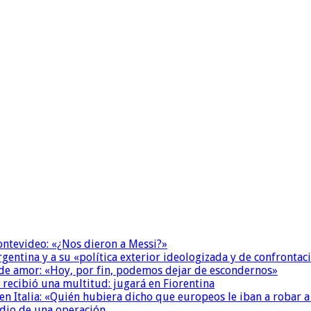
Montevideo: «¿Nos dieron a Messi?»
Argentina y a su «política exterior ideologizada y de confrontac
 de amor: «Hoy, por fin, podemos dejar de escondernos»
 recibió una multitud: jugará en Fiorentina
n Italia: «Quién hubiera dicho que europeos le iban a robar a
dio de una operación