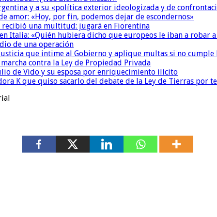
Argentina y a su «política exterior ideologizada y de confrontac
 de amor: «Hoy, por fin, podemos dejar de escondernos»
 recibió una multitud: jugará en Fiorentina
n Italia: «Quién hubiera dicho que europeos le iban a robar a
dio de una operación
la Justicia que intime al Gobierno y aplique multas si no cumple
a marcha contra la Ley de Propiedad Privada
io de Vido y su esposa por enriquecimiento ilícito
ora K que quiso sacarlo del debate de la Ley de Tierras por 
ial