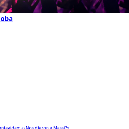
doba
Montevideo: «¿Nos dieron a Messi?»