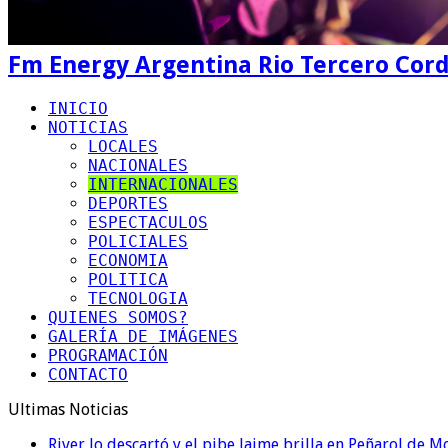
Fm Energy Argentina Rio Tercero Cor
INICIO
NOTICIAS
LOCALES
NACIONALES
INTERNACIONALES
DEPORTES
ESPECTACULOS
POLICIALES
ECONOMIA
POLITICA
TECNOLOGIA
QUIENES SOMOS?
GALERÍA DE IMÁGENES
PROGRAMACIÓN
CONTACTO
Ultimas Noticias
River lo descartó y el pibe Jaime brilla en Peñarol de 