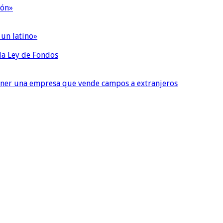
ión»
 un latino»
 la Ley de Fondos
tener una empresa que vende campos a extranjeros