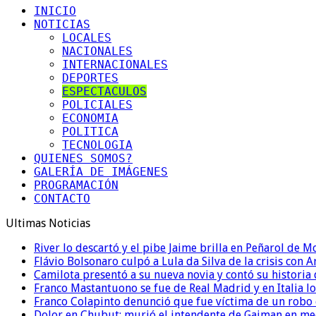
INICIO
NOTICIAS
LOCALES
NACIONALES
INTERNACIONALES
DEPORTES
ESPECTACULOS
POLICIALES
ECONOMIA
POLITICA
TECNOLOGIA
QUIENES SOMOS?
GALERÍA DE IMÁGENES
PROGRAMACIÓN
CONTACTO
Ultimas Noticias
River lo descartó y el pibe Jaime brilla en Peñarol de 
Flávio Bolsonaro culpó a Lula da Silva de la crisis con 
Camilota presentó a su nueva novia y contó su historia
Franco Mastantuono se fue de Real Madrid y en Italia lo
Franco Colapinto denunció que fue víctima de un robo e
Dolor en Chubut: murió el intendente de Gaiman en me