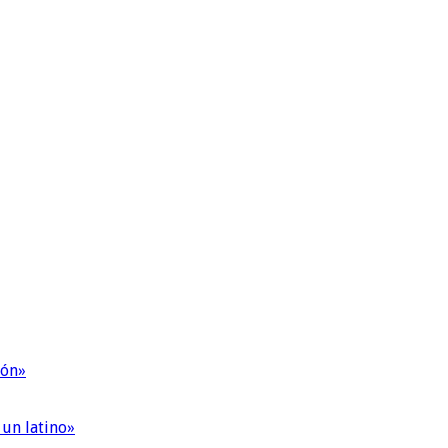
ión»
 un latino»