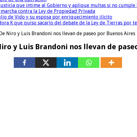
la Justicia que intime al Gobierno y aplique multas si no cumple
a marcha contra la Ley de Propiedad Privada
io de Vido y su esposa por enriquecimiento ilícito
ora K que quiso sacarlo del debate de la Ley de Tierras por 
 De Niro y Luis Brandoni nos llevan de paseo por Buenos Aires
iro y Luis Brandoni nos llevan de pase