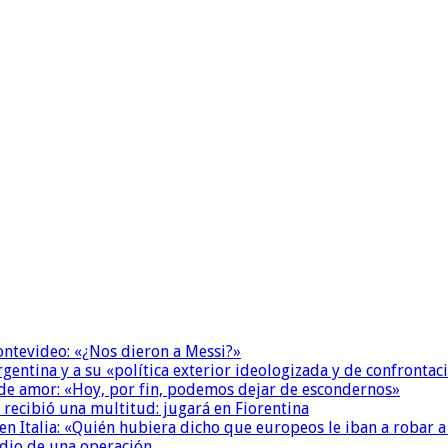
Montevideo: «¿Nos dieron a Messi?»
Argentina y a su «política exterior ideologizada y de confrontac
 de amor: «Hoy, por fin, podemos dejar de escondernos»
 recibió una multitud: jugará en Fiorentina
n Italia: «Quién hubiera dicho que europeos le iban a robar a
dio de una operación