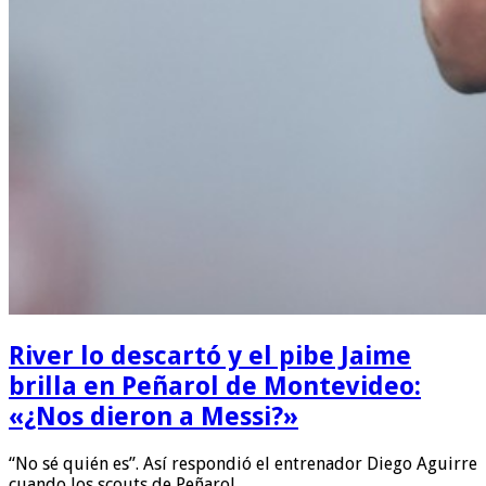
River lo descartó y el pibe Jaime
brilla en Peñarol de Montevideo:
«¿Nos dieron a Messi?»
“No sé quién es”. Así respondió el entrenador Diego Aguirre
cuando los scouts de Peñarol …