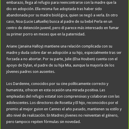
embarazo, llega al refugio para reencontrarse con la madre que la
dio en adopción. Ella misma fue adoptada tras haber sido
abandonada por su madre biológica, quien se negó a verla. En otro
caso, Noa (Lucie LaRuelle) busca al padre de su bebé Perla en un
centro de detención juvenil, pero él parece más interesado en fumar
su primer porro en meses que en la paternidad.
Ariane (Janaina Halloy) mantiene una relación complicada con su
madre y duda sobre dar en adopción a su hijo, especialmente tras ser
forzada a no abortar. Por su parte, Julie (Elsa Houben) cuenta con el
apoyo de Dylan, el padre de su hija Mia, aunque la mayoría de los
jóvenes padres son ausentes.
Los Dardenne, conocidos por su cine políticamente correcto y
humanista, ofrecen en esta ocasión una mirada positiva. Las
empleadas del refugio estatal son comprensivas y colaboran con las
adolescentes. Los directores de Rosetta y El hijo, reconocidos por el
premio al mejor guion en Cannes el año pasado, mantienen su estilo y
alto nivel de realización. En Madres jóvenes no reinventan el género,
pero tampoco repiten fórmulas sin novedad.