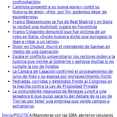
confrontación»
Camilota presentó a su nueva novia y contó su
historia de amor: «Hoy, por fin, podemos dejar de
escondernos»
Franco Mastantuono se fue de Real Madrid y en Italia
lo recibió una multitud: jugará en Fiorentina
Franco Colapinto denunció que fue víctima de un
robo en Italia: «Quién hubiera dicho que europeos le
iban a robar a un latino»
Dolor en Chubut: murió el intendente de Gaiman en
medio de una operación
Escala el conflicto universitario: los rectores piden a la
Justicia que intime al Gobierno y aplique multas si no
cumple la Ley de Fondos
La Cámara de Casación confirmó el procesamiento de
Julio de Vido y su esposa por enriquecimiento ilícito
Pedradas, corridas y detenidos frente al Congreso en
la marcha contra la Ley de Propiedad Privada
La contundente respuesta de Benegas Lynch a una
senadora K que quiso sacarlo del debate de la Ley de
Tierras por tener una empresa que vende campos a
extranjeros
Inicio
/
POLITICA
/
Maniobras con las SIRA: abrieron celulares