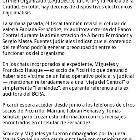
Crimen Organizado (DAJuDeCO), la DATIP y la Policía de la
Ciudad. En total, hay decenas de dispositivos electrónicos
bajo análisis.
La semana pasada, el fiscal también revisó el celular de
Valeria Fabiana Fernández, ex auditora externa del Banco
Central durante la administración de Alberto Fernández y
Sergio Massa. Fuentes judiciales indican que el contenido
del teléfono podría generar preocupación entre ex
funcionarios del organismo.
En los chats incorporados al expediente, Migueles y
Francisco Hauque —ex socio de Piccirillo que denunció
haber sido víctima de un falso operativo policial y judicial
— mencionan reiteradamente a una “vieja del Central” o
simplemente “Fernández”, en aparente referencia a la ex
auditora del BCRA.
Picardi espera acceder desde junio a los teléfonos de otros
socios de Piccirillo, Mariano Fabián Henaise y Tomás
Schulze, para cruzar esta información con los mensajes
encontrados en el celular de Fernández.
Schulze y Migueles ya fueron embargados por la jueza
María Servini en otra causa vinculada con maniobras en el