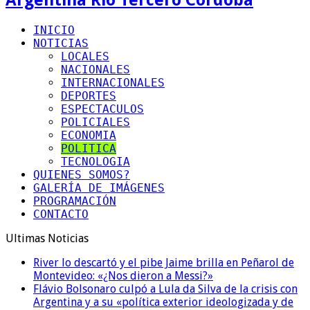
INICIO
NOTICIAS
LOCALES
NACIONALES
INTERNACIONALES
DEPORTES
ESPECTACULOS
POLICIALES
ECONOMIA
POLITICA
TECNOLOGIA
QUIENES SOMOS?
GALERÍA DE IMÁGENES
PROGRAMACIÓN
CONTACTO
Ultimas Noticias
River lo descartó y el pibe Jaime brilla en Peñarol de
Montevideo: «¿Nos dieron a Messi?»
Flávio Bolsonaro culpó a Lula da Silva de la crisis con
Argentina y a su «política exterior ideologizada y de