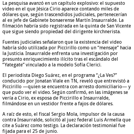
La pesquisa avanzó en un capítulo explosivo: el supuesto
video en el que Jésica Cirio aparece contando miles de
dólares que, según trascendidos judiciales, pertenecerían
al ex jefe de Gabinete bonaerense Martín Insaurralde. La
filmación habría sido registrada en la quinta de San Vicente
que sigue siendo propiedad del dirigente kirchnerista.
Fuentes judiciales señalaron que la existencia del video
habría sido utilizada por Piccirillo como un “mensaje” hacia
la Justicia. Insaurralde enfrenta una investigación por
presunto enriquecimiento ilícito tras el escándalo del
“Yategate” vinculado a la modelo Sofía Clerici.
El periodista Diego Suárez, en el programa “¿La Ves?”
conducido por Jonatan Viale en TN, reveló que entrevistó a
Piccirillo —quien se encuentra con arresto domiciliario— y
que pudo ver el video. Según confirmó, en las imágenes se
vería a Cirio, ex esposa de Piccirillo e Insaurralde,
filmándose en un vestidor frente a fajos de dólares.
A raíz de esto, el fiscal Sergio Mola, impulsor de la causa
contra Insaurralde, solicitó al juez federal Luis Armella que
cite a Suárez como testigo. La declaración testimonial fue
fijada para el 25 de junio.