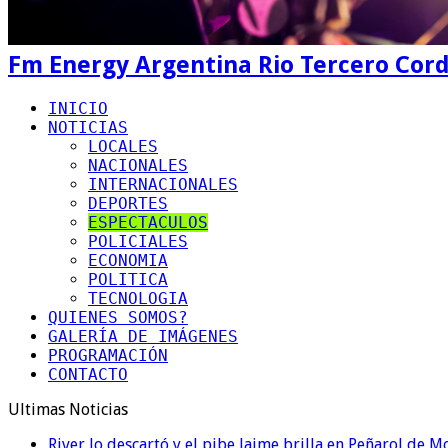
Fm Energy Argentina Rio Tercero Cor
INICIO
NOTICIAS
LOCALES
NACIONALES
INTERNACIONALES
DEPORTES
ESPECTACULOS
POLICIALES
ECONOMIA
POLITICA
TECNOLOGIA
QUIENES SOMOS?
GALERÍA DE IMÁGENES
PROGRAMACIÓN
CONTACTO
Ultimas Noticias
River lo descartó y el pibe Jaime brilla en Peñarol de 