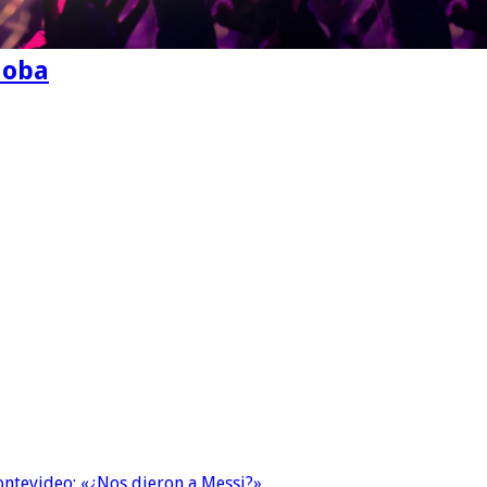
doba
Montevideo: «¿Nos dieron a Messi?»