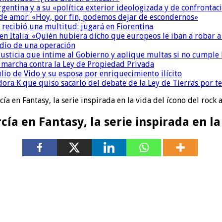
Argentina y a su «política exterior ideologizada y de confrontac
 de amor: «Hoy, por fin, podemos dejar de escondernos»
 recibió una multitud: jugará en Fiorentina
n Italia: «Quién hubiera dicho que europeos le iban a robar a
dio de una operación
la Justicia que intime al Gobierno y aplique multas si no cumple
a marcha contra la Ley de Propiedad Privada
io de Vido y su esposa por enriquecimiento ilícito
ora K que quiso sacarlo del debate de la Ley de Tierras por 
a en Fantasy, la serie inspirada en la vida del ícono del rock 
a en Fantasy, la serie inspirada en la