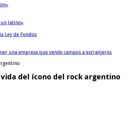
ión»
 un latino»
 la Ley de Fondos
tener una empresa que vende campos a extranjeros
argentino
 vida del ícono del rock argentino