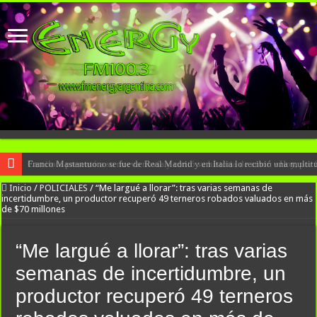
Camilota presentó a su nueva novia y contó su historia de amor: «Hoy, por
Franco Mastantuono se fue de Real Madrid y en Italia lo recibió una multitu
Inicio
/
POLICIALES
/
“Me largué a llorar”: tras varias semanas de
incertidumbre, un productor recuperó 49 terneros robados valuados en más
de $70 millones
“Me largué a llorar”: tras varias
semanas de incertidumbre, un
productor recuperó 49 terneros