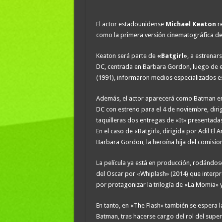
El actor estadounidense
Michael Keaton
r
como la primera versión cinematográfica del
Keaton será parte de
«Batgirl»
, a estrena
DC, centrada en Barbara Gordon, luego de 
(1991), informaron medios especializados 
Además, el actor aparecerá como Batman 
DC con estreno para el 4 de noviembre, diri
taquilleras dos entregas de «It» presentada
En el caso de «Batgirl», dirigida por Adil El Ar
Barbara Gordon, la heroína hija del comisio
La película ya está en producción, rodándos
del Oscar por «Whiplash» (2014) que interp
por protagonizar la trilogía de «La Momia» 
En tanto, en «The Flash» también se espera l
Batman, tras hacerse cargo del rol del super