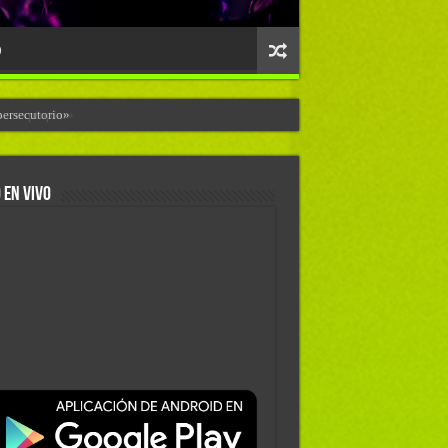
O
persecutorio»
 EN VIVO