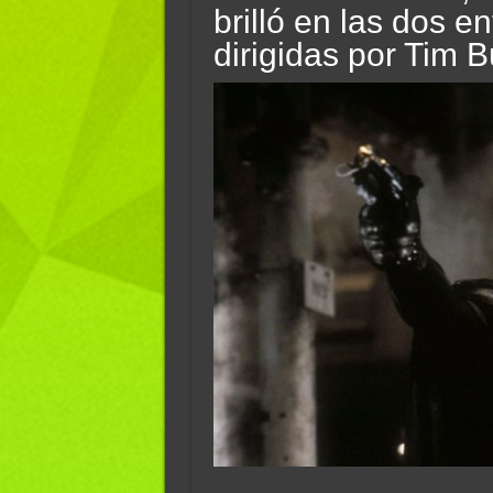
brilló en las dos e
dirigidas por Tim B