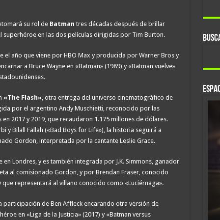
etomará su rol de
Batman
tres décadas después de brillar
 superhéroe en las dos películas dirigidas por Tim Burton.
BUSC
rse el año que viene por HBO Max y producida por Warner Bros y
encarnar a Bruce Wayne en «Batman» (1989) y «Batman vuelve»
estadounidenses.
ESPAC
en
«The Flash»
, otra entrega del universo cinematográfico de
gida por el argentino Andy Muschietti, reconocido por las
s en 2017 y 2019, que recaudaron 1.175 millones de dólares.
bi y Bilall Fallah («Bad Boys for Life»), la historia seguirá a
nado Gordon, interpretada por la cantante Leslie Grace.
e en Londres, y es también integrada por J.K. Simmons, ganador
reta al comisionado Gordon, y por Brendan Fraser, conocido
y que representará al villano conocido como «Luciérnaga».
a participación de Ben Affleck encarando otra versión de
héroe en «Liga de la Justicia» (2017) y «Batman versus