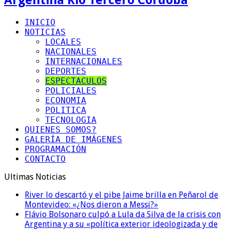
INICIO
NOTICIAS
LOCALES
NACIONALES
INTERNACIONALES
DEPORTES
ESPECTACULOS
POLICIALES
ECONOMIA
POLITICA
TECNOLOGIA
QUIENES SOMOS?
GALERÍA DE IMÁGENES
PROGRAMACIÓN
CONTACTO
Ultimas Noticias
River lo descartó y el pibe Jaime brilla en Peñarol de
Montevideo: «¿Nos dieron a Messi?»
Flávio Bolsonaro culpó a Lula da Silva de la crisis con
Argentina y a su «política exterior ideologizada y de