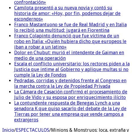
confrontación»
Camilota presentó a su nueva novia y contó su
historia de amor: «Hoy, por fin, podemos dejar de
escondernos»
Franco Mastantuono se fue de Real Madrid y en Italia
lo recibió una multitud: jugará en Fiorentina
Franco Colapinto denunció que fue víctima de un
robo en Italia: «Quién hubiera dicho que europeos le
iban a robar a un latino»
Dolor en Chubut: murió el intendente de Gaiman en
medio de una operación
Escala el conflicto universitario: los rectores piden a la
Justicia que intime al Gobierno y aplique multas si no
cumple la Ley de Fondos
Pedradas, corridas y detenidos frente al Congreso en
la marcha contra la Ley de Propiedad Privada
La Cámara de Casación confirmó el procesamiento de
Julio de Vido y su esposa por enriquecimiento ilícito
La contundente respuesta de Benegas Lynch a una
senadora K que quiso sacarlo del debate de la Ley de
Tierras por tener una empresa que vende campos a
extranjeros
Inicio
/
ESPECTACULOS
/
Minions & Monstruos: loca, extraña y