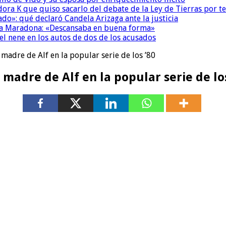
ora K que quiso sacarlo del debate de la Ley de Tierras por 
do»: qué declaró Candela Arizaga ante la justicia
a a Maradona: «Descansaba en buena forma»
el nene en los autos de dos de los acusados
madre de Alf en la popular serie de los ’80
madre de Alf en la popular serie de los