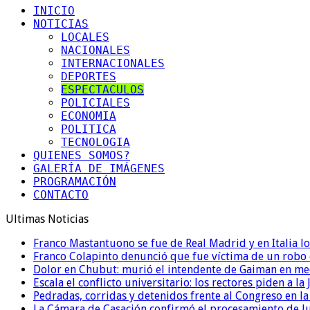
INICIO
NOTICIAS
LOCALES
NACIONALES
INTERNACIONALES
DEPORTES
ESPECTACULOS
POLICIALES
ECONOMIA
POLITICA
TECNOLOGIA
QUIENES SOMOS?
GALERÍA DE IMÁGENES
PROGRAMACIÓN
CONTACTO
Ultimas Noticias
Franco Mastantuono se fue de Real Madrid y en Italia lo
Franco Colapinto denunció que fue víctima de un robo e
Dolor en Chubut: murió el intendente de Gaiman en me
Escala el conflicto universitario: los rectores piden a 
Pedradas, corridas y detenidos frente al Congreso en l
La Cámara de Casación confirmó el procesamiento de Jul