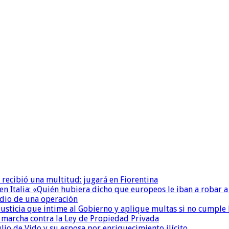
 recibió una multitud: jugará en Fiorentina
n Italia: «Quién hubiera dicho que europeos le iban a robar a
dio de una operación
la Justicia que intime al Gobierno y aplique multas si no cumple
a marcha contra la Ley de Propiedad Privada
io de Vido y su esposa por enriquecimiento ilícito