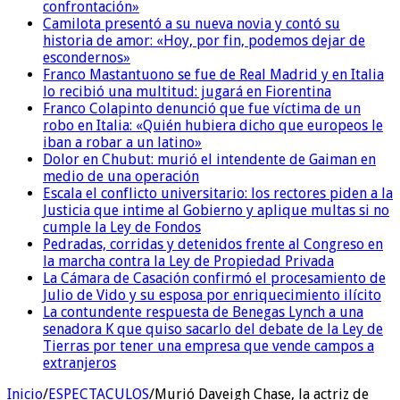
confrontación»
Camilota presentó a su nueva novia y contó su
historia de amor: «Hoy, por fin, podemos dejar de
escondernos»
Franco Mastantuono se fue de Real Madrid y en Italia
lo recibió una multitud: jugará en Fiorentina
Franco Colapinto denunció que fue víctima de un
robo en Italia: «Quién hubiera dicho que europeos le
iban a robar a un latino»
Dolor en Chubut: murió el intendente de Gaiman en
medio de una operación
Escala el conflicto universitario: los rectores piden a la
Justicia que intime al Gobierno y aplique multas si no
cumple la Ley de Fondos
Pedradas, corridas y detenidos frente al Congreso en
la marcha contra la Ley de Propiedad Privada
La Cámara de Casación confirmó el procesamiento de
Julio de Vido y su esposa por enriquecimiento ilícito
La contundente respuesta de Benegas Lynch a una
senadora K que quiso sacarlo del debate de la Ley de
Tierras por tener una empresa que vende campos a
extranjeros
Inicio
/
ESPECTACULOS
/
Murió Daveigh Chase, la actriz de