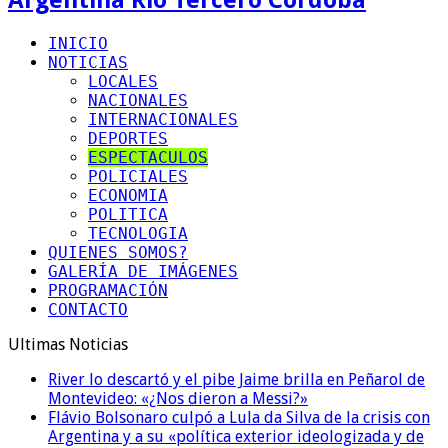
INICIO
NOTICIAS
LOCALES
NACIONALES
INTERNACIONALES
DEPORTES
ESPECTACULOS
POLICIALES
ECONOMIA
POLITICA
TECNOLOGIA
QUIENES SOMOS?
GALERÍA DE IMÁGENES
PROGRAMACIÓN
CONTACTO
Ultimas Noticias
River lo descartó y el pibe Jaime brilla en Peñarol de
Montevideo: «¿Nos dieron a Messi?»
Flávio Bolsonaro culpó a Lula da Silva de la crisis con
Argentina y a su «política exterior ideologizada y de