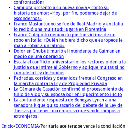
confrontación»
Camilota presentó a su nueva novia y contó su
historia de amor: «Hoy, por fin, podemos dejar de
escondernos»
Franco Mastantuono se fue de Real Madrid y en Italia
lo recibió una multitud: jugará en Fiorentina
Franco Colapinto denunció que fue víctima de un
robo en Italia: «Quién hubiera dicho que europeos le
iban a robar a un latino»
Dolor en Chubut: murió el intendente de Gaiman en
medio de una operación
Escala el conflicto universitario: los rectores piden a la
Justicia que intime al Gobierno y aplique multas si no
cumple la Ley de Fondos
Pedradas, corridas y detenidos frente al Congreso en
la marcha contra la Ley de Propiedad Privada
La Cámara de Casación confirmó el procesamiento de
Julio de Vido y su esposa por enriquecimiento ilícito
La contundente respuesta de Benegas Lynch a una
senadora K que quiso sacarlo del debate de la Ley de
Tierras por tener una empresa que vende campos a
extranjeros
Inicio
/
ECONOMIA
/
Paritaria aceitera: se vence la conciliación