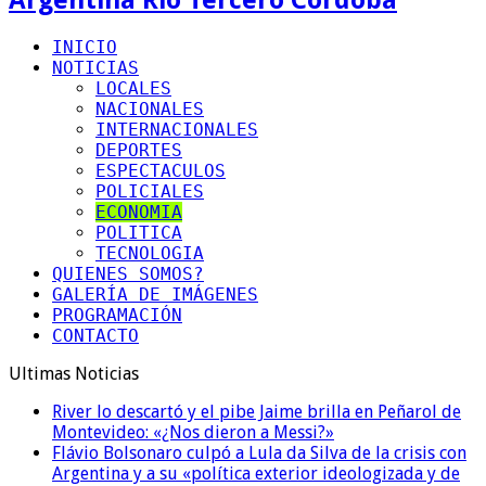
INICIO
NOTICIAS
LOCALES
NACIONALES
INTERNACIONALES
DEPORTES
ESPECTACULOS
POLICIALES
ECONOMIA
POLITICA
TECNOLOGIA
QUIENES SOMOS?
GALERÍA DE IMÁGENES
PROGRAMACIÓN
CONTACTO
Ultimas Noticias
River lo descartó y el pibe Jaime brilla en Peñarol de
Montevideo: «¿Nos dieron a Messi?»
Flávio Bolsonaro culpó a Lula da Silva de la crisis con
Argentina y a su «política exterior ideologizada y de