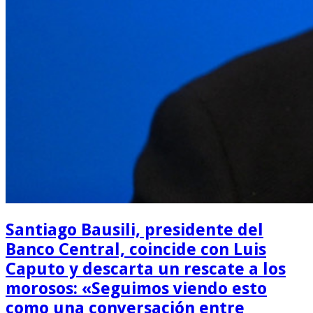
Santiago Bausili, presidente del
Banco Central, coincide con Luis
Caputo y descarta un rescate a los
morosos: «Seguimos viendo esto
como una conversación entre